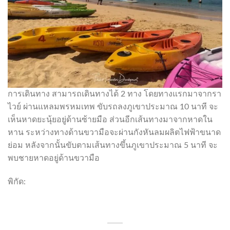
การเดินทาง สามารถเดินทางได้ 2 ทาง โดยทางแรกมาจากรา
ไวย์ ผ่านแหลมพรหมเทพ ขับรถลงภูเขาประมาณ 10 นาที จะ
เห็นหาดยะนุ้ยอยู่ด้านซ้ายมือ ส่วนอีกเส้นทางมาจากหาดใน
หาน ระหว่างทางด้านขวามือจะผ่านกังหันลมผลิตไฟฟ้าขนาด
ย่อม หลังจากนั้นขับตามเส้นทางขึ้นภูเขาประมาณ 5 นาที จะ
พบชายหาดอยู่ด้านขวามือ
พิกัด:
https://maps.app.goo.gl/a1edsvUtH6mvMjL69