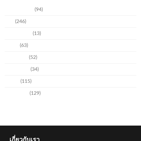
การท่องเที่ยว
(94)
ข่าว
(246)
ความบันเทิง
(13)
ชุมชน
(63)
วัฒนธรรม
(52)
สิ่งแวดล้อม
(34)
อีเวนท์
(115)
เทคโนโลยี
(129)
เกี่ยวกับเรา