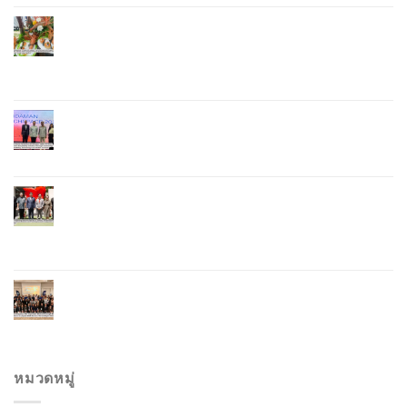
Phuket Advances “Phuket GI Lobster” as a Culinary
Soft Power Initiative, Uniting Seven Organizations
to Develop the Phuket Lobster Brand and “Nong
Jung” Mascot
Phuket Hosts “Andaman Techspace 2026” to Drive
Thailand’s Hospitality Industry Through Technology
and Sustainability, Advancing Low-Carbon Tourism
Phuket Inaugurates Honorary Consulate of
Vietnam, Strengthening Thailand–Vietnam
Relations and Promoting Economic Cooperation
and Investment
Phuket Reignites the Japanese Market Through
Phuket Roadshow to Japan 2026 Across Three
Major Cities
หมวดหมู่