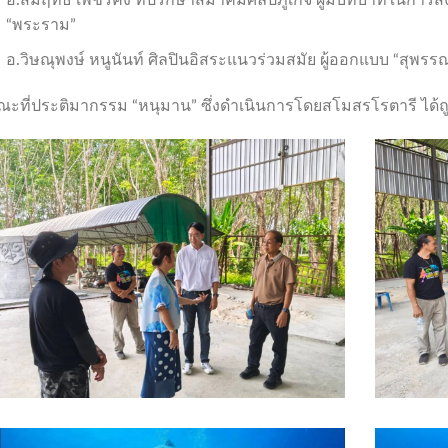
อ.สัมฤทธิ์ เพชรคง ที่ปรึกษาสมาคมศิลป์ภูเก็จ ผู้มีบทบาทในการส่ง
“พระราม”
อ.วิษณุพงษ์ หนูนันท์ ศิลปินอิสระแนวร่วมสมัย ผู้ออกแบบ “สุพรร
ณะที่ประติมากรรม “หนุมาน” ซึ่งดำเนินการโดยสโมสรโรตารี ได้ถูก