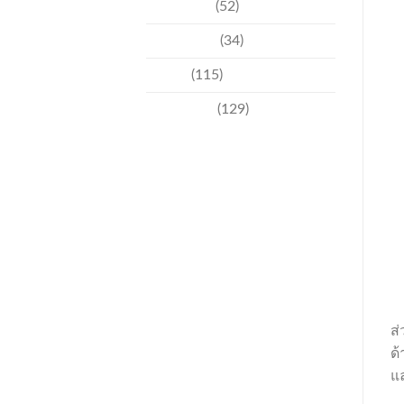
วัฒนธรรม
(52)
สิ่งแวดล้อม
(34)
อีเวนท์
(115)
เทคโนโลยี
(129)
ส่
ด้
แ