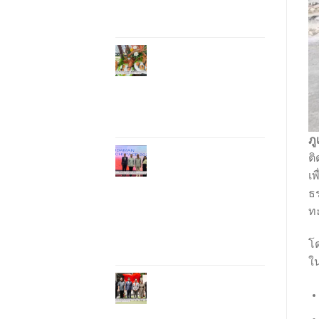
ท้องถิ่นสู่เวทีประเทศ
และนานาชาติ
ภูเก็ตเดินหน้า “กุ้ง
มังกรภูเก็ต GI” สู่ Soft
Power ด้านอาหาร จับ
มือ 7 หน่วยงานพัฒนา
แบรนด์ Phuket
Lobster – “น้องจุ้ง”
ภู
ภูเก็ตจัดงาน
ติ
“Andaman Techspace
เ
2026” ขับเคลื่อน
อุตสาหกรรมโรงแรม
ธ
ไทยด้วยเทคโนโลยี
ท
และความยั่งยืน มุ่งสู่
การท่องเที่ยวคาร์บอน
โ
ต่ำ
ใน
ภูเก็ตเปิดสถานกงสุล
กิตติมศักดิ์เวียดนาม
ยกระดับความสัมพันธ์