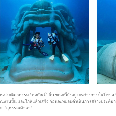
วนประติมากรรม “ทศกัณฐ์” นั้น ขณะนี้ยังอยู่ระหว่างการปั้นโดย อ.ธ
านงานปั้น และใกล้แล้วเสร็จ ก่อนจะทยอยดำเนินการสร้างประติมากรร
ละ “สุพรรณมัจฉา”