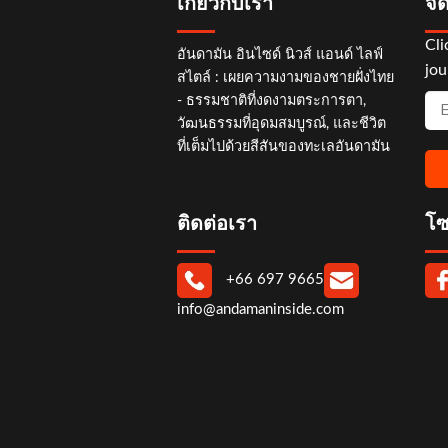
เกี่ยวกับเรา
จด
Cli
อันดามัน อินไซด์ นิวส์ แอนด์ ไลฟ์
jou
สไตล์ : เผยความงามของชายฝั่งไทย
- ธรรมชาติที่งดงามตระการตา,
วัฒนธรรมที่อุดมสมบูรณ์, และชีวิต
ที่เต็มไปด้วยสีสันของทะเลอันดามัน
ติดต่อเรา
โซ
+66 697 9665
info@andamaninside.com