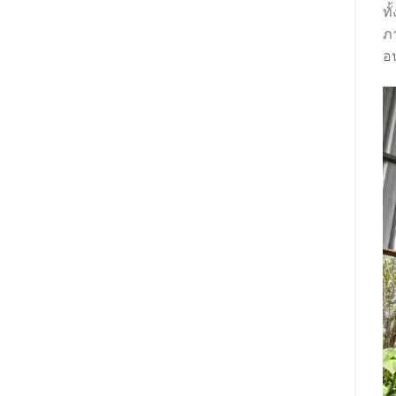
ทั
ภา
อ