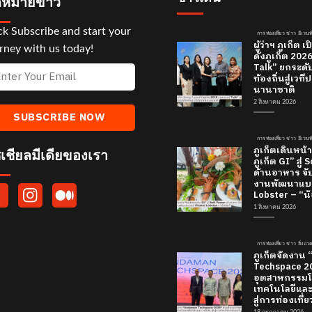
หมายข่าว
ck Subscribe and start your
การท่องเที่ยว ข่าว อีเวนท
ผู้ว่าฯ ภูเก็ต
rney with us today!
ดังภูเก็ต 20
Talk” ยกระดั
ท้องถิ่นสู่เว
นานาชาติ
2 สิงหาคม 2026
การท่องเที่ยว ข่าว อีเวนท
ภูเก็ตเดินหน้า
เชียลมีเดียของเรา
ภูเก็ต GI” สู่
ด้านอาหาร จับ
งานพัฒนาแบร
Lobster – “น้
1 สิงหาคม 2026
การท่องเที่ยว ข่าว สิ่งแ
ภูเก็ตจัดงาน
Techspace 20
อุตสาหกรรมโ
เทคโนโลยีและค
สู่การท่องเที่