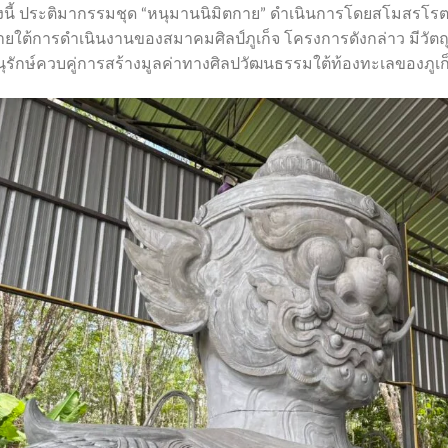
้งนี้ ประติมากรรมชุด “หนุมานนิมิตกาย” ดำเนินการโดยสโมสรโรตาร
ยใต้การดำเนินงานของสมาคมศิลป์ภูเก็จ โครงการดังกล่าว มีวัตถุปร
นุรักษ์ควบคู่การสร้างมูลค่าทางศิลปวัฒนธรรมใต้ท้องทะเลของภูเก