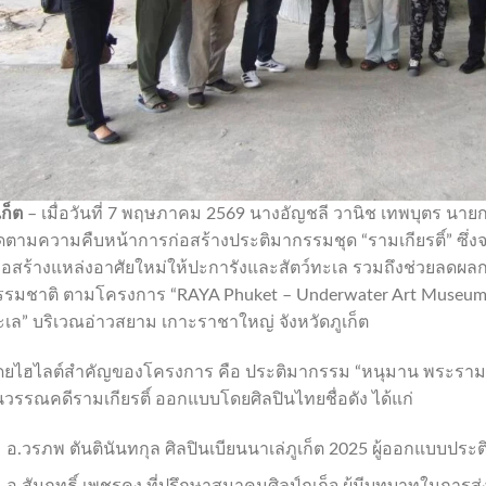
เก็ต
– เมื่อวันที่ 7 พฤษภาคม 2569 นางอัญชลี วานิช เทพบุตร นายก
ดตามความคืบหน้าการก่อสร้างประติมากรรมชุด “รามเกียรติ์” ซึ่งจะ
พื่อสร้างแหล่งอาศัยใหม่ให้ปะการังและสัตว์ทะเล รวมถึงช่วยล
รรมชาติ ตามโครงการ “RAYA Phuket – Underwater Art Museum” 
ะเล” บริเวณอ่าวสยาม เกาะราชาใหญ่ จังหวัดภูเก็ต
ดยไฮไลต์สำคัญของโครงการ คือ ประติมากรรม “หนุมาน พระราม 
วรรณคดีรามเกียรติ์ ออกแบบโดยศิลปินไทยชื่อดัง ได้แก่
อ.วรภพ ตันตินันทกุล ศิลปินเบียนนาเล่ภูเก็ต 2025 ผู้ออกแบบประ