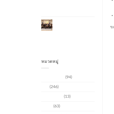
ไทย–เวียดนาม พร้อม
ส่งเสริมเศรษฐกิจและ
การลงทุน
ภูเก็ตรุกฟื้นตลาดญี่ปุ่น
จัด Phuket Roadshow
ข
to Japan 2026 ใน 3
เมืองหลัก หวังกระตุ้น
นักท่องเที่ยวคุณภาพ
กลับสู่ภูเก็ต
หมวดหมู่
การท่องเที่ยว
(94)
ข่าว
(246)
ความบันเทิง
(13)
ชุมชน
(63)