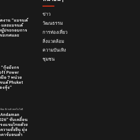
ข่าว
์
 เปิดงาน “แบรนด์
วัฒนธรรม
26 และแบรนด์
บผู้ประกอบการ
การท่องเที่ยว
ทีประเทศและ
สิ่งแวดล้อม
ความบันเทิง
ชุมชน
์
 “กุ้งมังกร
 Soft Power
มือ 7 หน่วย
นด์ Phuket
องจุ้ง”
วดล้อม อีเวนท์ เทคโนโลยี
 “Andaman
26” ขับเคลื่อน
รงแรมไทยด้วย
วามยั่งยืน มุ่ง
ยวคาร์บอนต่ำ