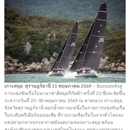
เกาะสมุย สุราษฎร์ธานี 11 พฤษภาคม 2569
– นับถอยหลังสู่
การแข่งขันเรือใบนานาชาติสมุยรีกัตต้า ครั้งที่ 23 ซึ่งจะจัดขึ้น
ระหว่างวันที่ 23–30 พฤษภาคม 2569 ณ หาดเฉวง เกาะสมุย
จังหวัดสุราษฎร์ธานี ตอกย้ำสถานะหนึ่งในรายการแข่งขันเรือ
ใบระดับพรีเมียร์ของเอเชีย ที่รวบรวมทีมเรือใบจากทั่วโลกลง
แข่งท่ามกลางบรรยากาศอันงดงามของเกาะสมุย พร้อม
สะท้อนศักยภาพของประเทศไทยในฐานะ จุดหมายปลายทาง