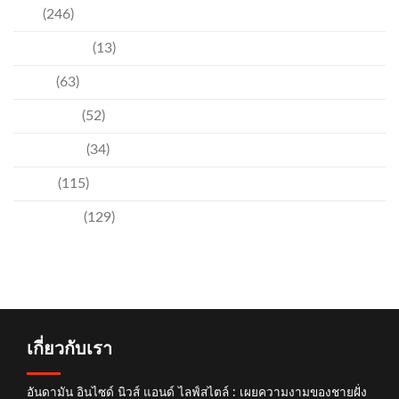
ข่าว
(246)
ความบันเทิง
(13)
ชุมชน
(63)
วัฒนธรรม
(52)
สิ่งแวดล้อม
(34)
อีเวนท์
(115)
เทคโนโลยี
(129)
เกี่ยวกับเรา
อันดามัน อินไซด์ นิวส์ แอนด์ ไลฟ์สไตล์ : เผยความงามของชายฝั่ง