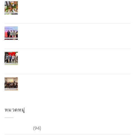
ภูเก็ตเดินหน้า “กุ้งมังกรภูเก็ต GI” สู่ Soft Power ด้าน
อาหาร จับมือ 7 หน่วยงานพัฒนาแบรนด์ Phuket
Lobster – “น้องจุ้ง”
ภูเก็ตจัดงาน “Andaman Techspace 2026” ขับเคลื่อน
อุตสาหกรรมโรงแรมไทยด้วยเทคโนโลยีและความ
ยั่งยืน มุ่งสู่การท่องเที่ยวคาร์บอนต่ำ
ภูเก็ตเปิดสถานกงสุลกิตติมศักดิ์เวียดนาม ยกระดับ
ความสัมพันธ์ไทย–เวียดนาม พร้อมส่งเสริมเศรษฐกิจ
และการลงทุน
ภูเก็ตรุกฟื้นตลาดญี่ปุ่น จัด Phuket Roadshow to
Japan 2026 ใน 3 เมืองหลัก หวังกระตุ้นนักท่องเที่ยว
คุณภาพกลับสู่ภูเก็ต
หมวดหมู่
การท่องเที่ยว
(94)