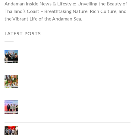
Andaman Inside News & Lifestyle: Unveiling the Beauty of
Thailand’s Coast – Breathtaking Nature, Rich Culture, and
the Vibrant Life of the Andaman Sea.
LATEST POSTS
ผู้ว่าฯ ภูเก็ต เปิดงาน “แบรนด์ดังภูเก็ต 2026 และ
แบรนด์ Talk” ยกระดับผู้ประกอบการท้องถิ่นสู่เวที
ประเทศและนานาชาติ
ภูเก็ตเดินหน้า “กุ้งมังกรภูเก็ต GI” สู่ Soft Power ด้าน
อาหาร จับมือ 7 หน่วยงานพัฒนาแบรนด์ Phuket
Lobster – “น้องจุ้ง”
ภูเก็ตจัดงาน “Andaman Techspace 2026” ขับเคลื่อน
อุตสาหกรรมโรงแรมไทยด้วยเทคโนโลยีและความ
ยั่งยืน มุ่งสู่การท่องเที่ยวคาร์บอนต่ำ
ภูเก็ตเปิดสถานกงสุลกิตติมศักดิ์เวียดนาม ยกระดับ
ความสัมพันธ์ไทย–เวียดนาม พร้อมส่งเสริมเศรษฐกิจ