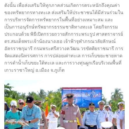
ดังนั้น เพื่อส่งเสริมให้ทุกภาคส่วนเกิดการตระหนักถึงคุณค่า
ของทรัพยากรทางทะเล ส่งเสริมให้ประชาชนได้มีส่วนร่วมใน
การบริหารจัดการทรัพยากรในพื้นที่อย่างเหมาะสม และ
เป็นการอนุรักษ์ทรัพยากรธรรมชาติทางทะเล โดยกิจกรรม
ประกอบด้วย พิธีเปิดกรวยถวายสักการะพระรูป ศาสตราจารย์
ดร.สมเด็จพระเจ้าน้องนางเธอ เจ้าฟ้าจุฬาภรณวลัยลักษณ์
อัครราชกุมารี กรมพระศรีสวางควัฒน วรขัตติยราชนารี การ
จัดแสดงนิทรรศการ การปล่อยเต่าทะเล การเก็บขยะชายหาด
การดำน้ำเก็บขยะใต้ทะเล และการวางทุ่นผูกเรือบริเวณพื้นที่
เกาะราชาใหญ่ อ.เมือง จ.ภูเก็ต