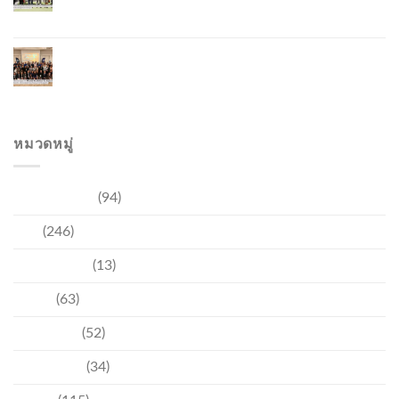
และการลงทุน
ภูเก็ตรุกฟื้นตลาดญี่ปุ่น จัด Phuket Roadshow to
Japan 2026 ใน 3 เมืองหลัก หวังกระตุ้นนักท่องเที่ยว
คุณภาพกลับสู่ภูเก็ต
หมวดหมู่
การท่องเที่ยว
(94)
ข่าว
(246)
ความบันเทิง
(13)
ชุมชน
(63)
วัฒนธรรม
(52)
สิ่งแวดล้อม
(34)