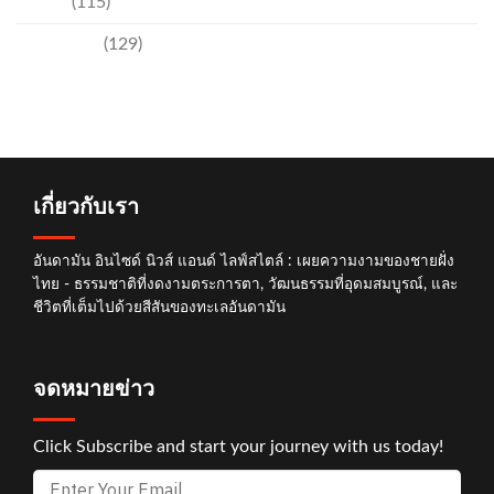
อีเวนท์
(115)
เทคโนโลยี
(129)
เกี่ยวกับเรา
อันดามัน อินไซด์ นิวส์ แอนด์ ไลฟ์สไตล์ : เผยความงามของชายฝั่ง
ไทย - ธรรมชาติที่งดงามตระการตา, วัฒนธรรมที่อุดมสมบูรณ์, และ
ชีวิตที่เต็มไปด้วยสีสันของทะเลอันดามัน
จดหมายข่าว
Click Subscribe and start your journey with us today!