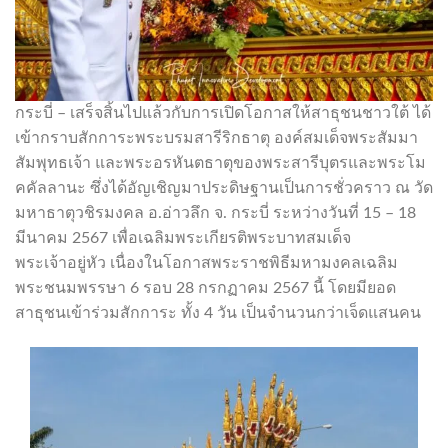
กระบี่ – เสร็จสิ้นไปแล้วกับการเปิดโอกาสให้สาธุชนชาวใต้ ได้
เข้ากราบสักการะพระบรมสารีริกธาตุ องค์สมเด็จพระสัมมา
สัมพุทธเจ้า และพระอรหันตธาตุของพระสารีบุตรและพระโม
คคัลลานะ ซึ่งได้อัญเชิญมาประดิษฐานเป็นการชั่วคราว ณ วัด
มหาธาตุวชิรมงคล อ.อ่าวลึก จ. กระบี่ ระหว่างวันที่ 15 – 18
มีนาคม 2567 เพื่อเฉลิมพระเกียรติพระบาทสมเด็จ
พระเจ้าอยู่หัว เนื่องในโอกาสพระราชพิธีมหามงคลเฉลิม
พระชนมพรรษา 6 รอบ 28 กรกฏาคม 2567 นี้ โดยมียอด
สาธุชนเข้าร่วมสักการะ ทั้ง 4 วัน เป็นจำนวนกว่าเจ็ดแสนคน