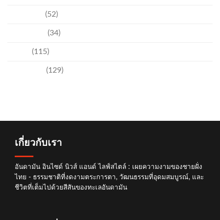
วัฒนธรรม
(52)
สิ่งแวดล้อม
(34)
อีเวนท์
(115)
เทคโนโลยี
(129)
เกี่ยวกับเรา
อันดามัน อินไซด์ นิวส์ แอนด์ ไลฟ์สไตล์ : เผยความงามของชายฝั่ง
ไทย - ธรรมชาติที่งดงามตระการตา, วัฒนธรรมที่อุดมสมบูรณ์, และ
ชีวิตที่เต็มไปด้วยสีสันของทะเลอันดามัน