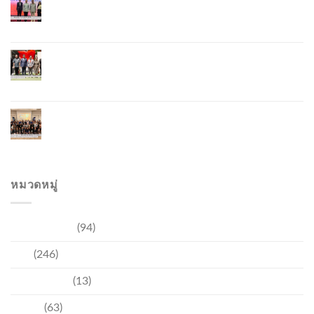
อุตสาหกรรมโรงแรมไทยด้วยเทคโนโลยีและความ
ยั่งยืน มุ่งสู่การท่องเที่ยวคาร์บอนต่ำ
ภูเก็ตเปิดสถานกงสุลกิตติมศักดิ์เวียดนาม ยกระดับ
ความสัมพันธ์ไทย–เวียดนาม พร้อมส่งเสริมเศรษฐกิจ
และการลงทุน
ภูเก็ตรุกฟื้นตลาดญี่ปุ่น จัด Phuket Roadshow to
Japan 2026 ใน 3 เมืองหลัก หวังกระตุ้นนักท่องเที่ยว
คุณภาพกลับสู่ภูเก็ต
หมวดหมู่
การท่องเที่ยว
(94)
ข่าว
(246)
ความบันเทิง
(13)
ชุมชน
(63)