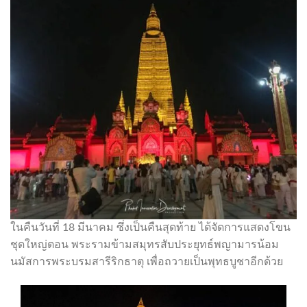
ในคืนวันที่ 18 มีนาคม ซึ่งเป็นคืนสุดท้าย ได้จัดการแสดงโขน
ชุดใหญ่ตอน พระรามข้ามสมุทรสับประยุทธ์พญามารน้อม
นมัสการพระบรมสารีริกธาตุ เพื่อถวายเป็นพุทธบูชาอีกด้วย