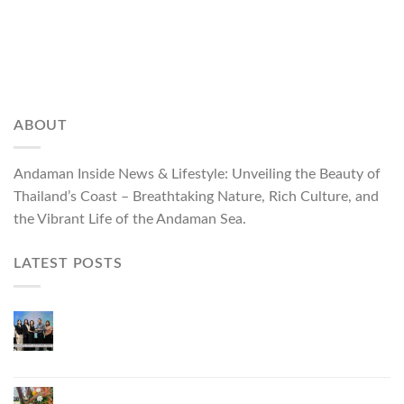
ABOUT
Andaman Inside News & Lifestyle: Unveiling the Beauty of
Thailand’s Coast – Breathtaking Nature, Rich Culture, and
the Vibrant Life of the Andaman Sea.
LATEST POSTS
Phuket Governor Opens “Phuket Top Brands 2026
& Brand Talk,” Elevating Local Entrepreneurs to
National and International Markets
Phuket Advances “Phuket GI Lobster” as a Culinary