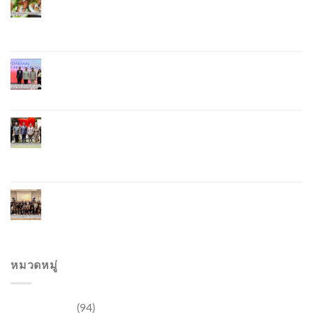
Soft Power Initiative, Uniting Seven Organizations
to Develop the Phuket Lobster Brand and “Nong
Jung” Mascot
Phuket Hosts “Andaman Techspace 2026” to Drive
Thailand’s Hospitality Industry Through Technology
and Sustainability, Advancing Low-Carbon Tourism
Phuket Inaugurates Honorary Consulate of
Vietnam, Strengthening Thailand–Vietnam
Relations and Promoting Economic Cooperation
and Investment
Phuket Reignites the Japanese Market Through
Phuket Roadshow to Japan 2026 Across Three
Major Cities
หมวดหมู่
การท่องเที่ยว
(94)