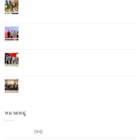
ภูเก็ตเดินหน้า “กุ้งมังกรภูเก็ต GI” สู่ Soft Power ด้าน
อาหาร จับมือ 7 หน่วยงานพัฒนาแบรนด์ Phuket
Lobster – “น้องจุ้ง”
ภูเก็ตจัดงาน “Andaman Techspace 2026” ขับเคลื่อน
อุตสาหกรรมโรงแรมไทยด้วยเทคโนโลยีและความ
ยั่งยืน มุ่งสู่การท่องเที่ยวคาร์บอนต่ำ
ภูเก็ตเปิดสถานกงสุลกิตติมศักดิ์เวียดนาม ยกระดับ
ความสัมพันธ์ไทย–เวียดนาม พร้อมส่งเสริมเศรษฐกิจ
และการลงทุน
ภูเก็ตรุกฟื้นตลาดญี่ปุ่น จัด Phuket Roadshow to
Japan 2026 ใน 3 เมืองหลัก หวังกระตุ้นนักท่องเที่ยว
คุณภาพกลับสู่ภูเก็ต
หมวดหมู่
การท่องเที่ยว
(94)