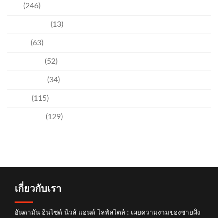
ข่าว
(246)
ความบันเทิง
(13)
ชุมชน
(63)
วัฒนธรรม
(52)
สิ่งแวดล้อม
(34)
อีเวนท์
(115)
เทคโนโลยี
(129)
เกี่ยวกับเรา
อันดามัน อินไซด์ นิวส์ แอนด์ ไลฟ์สไตล์ : เผยความงามของชายฝั่ง