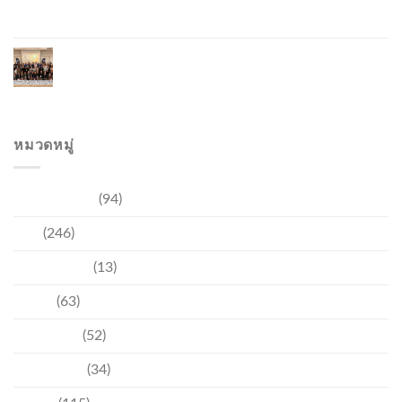
and Investment
Phuket Reignites the Japanese Market Through
Phuket Roadshow to Japan 2026 Across Three
Major Cities
หมวดหมู่
การท่องเที่ยว
(94)
ข่าว
(246)
ความบันเทิง
(13)
ชุมชน
(63)
วัฒนธรรม
(52)
สิ่งแวดล้อม
(34)