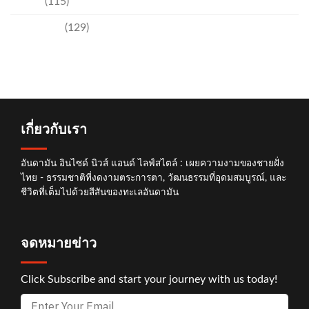
อีเวนท์
(115)
เทคโนโลยี
(129)
เกี่ยวกับเรา
อันดามัน อินไซด์ นิวส์ แอนด์ ไลฟ์สไตล์ : เผยความงามของชายฝั่ง
ไทย - ธรรมชาติที่งดงามตระการตา, วัฒนธรรมที่อุดมสมบูรณ์, และ
ชีวิตที่เต็มไปด้วยสีสันของทะเลอันดามัน
จดหมายข่าว
Click Subscribe and start your journey with us today!