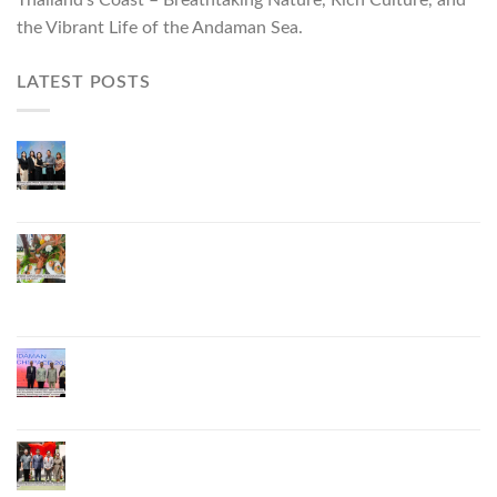
Thailand’s Coast – Breathtaking Nature, Rich Culture, and
the Vibrant Life of the Andaman Sea.
LATEST POSTS
Phuket Governor Opens “Phuket Top Brands 2026
& Brand Talk,” Elevating Local Entrepreneurs to
National and International Markets
Phuket Advances “Phuket GI Lobster” as a Culinary
Soft Power Initiative, Uniting Seven Organizations
to Develop the Phuket Lobster Brand and “Nong
Jung” Mascot
Phuket Hosts “Andaman Techspace 2026” to Drive
Thailand’s Hospitality Industry Through Technology
and Sustainability, Advancing Low-Carbon Tourism
Phuket Inaugurates Honorary Consulate of
Vietnam, Strengthening Thailand–Vietnam
Relations and Promoting Economic Cooperation