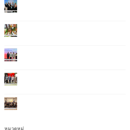
ผู้ว่าฯ ภูเก็ต เปิดงาน “แบรนด์ดังภูเก็ต 2026 และ
แบรนด์ Talk” ยกระดับผู้ประกอบการท้องถิ่นสู่เวที
ประเทศและนานาชาติ
ภูเก็ตเดินหน้า “กุ้งมังกรภูเก็ต GI” สู่ Soft Power ด้าน
อาหาร จับมือ 7 หน่วยงานพัฒนาแบรนด์ Phuket
Lobster – “น้องจุ้ง”
ภูเก็ตจัดงาน “Andaman Techspace 2026” ขับเคลื่อน
อุตสาหกรรมโรงแรมไทยด้วยเทคโนโลยีและความ
ยั่งยืน มุ่งสู่การท่องเที่ยวคาร์บอนต่ำ
ภูเก็ตเปิดสถานกงสุลกิตติมศักดิ์เวียดนาม ยกระดับ
ความสัมพันธ์ไทย–เวียดนาม พร้อมส่งเสริมเศรษฐกิจ
และการลงทุน
ภูเก็ตรุกฟื้นตลาดญี่ปุ่น จัด Phuket Roadshow to
Japan 2026 ใน 3 เมืองหลัก หวังกระตุ้นนักท่องเที่ยว
คุณภาพกลับสู่ภูเก็ต
หมวดหมู่