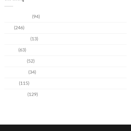
การท่องเที่ยว
(94)
ข่าว
(246)
ความบันเทิง
(13)
ชุมชน
(63)
วัฒนธรรม
(52)
สิ่งแวดล้อม
(34)
อีเวนท์
(115)
เทคโนโลยี
(129)