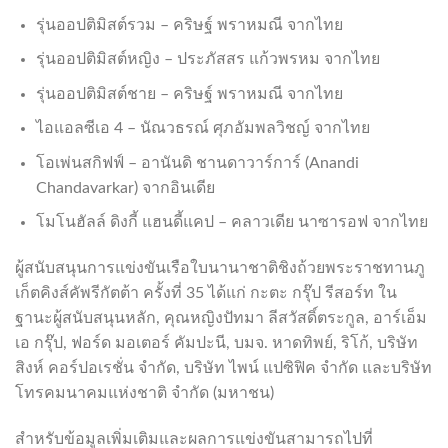
รุ่นออปติมิสต์รวม – คริษฐ์ พราหมณี จากไทย
รุ่นออปติมิสต์หญิง – ประภัสสร แก้วพรหม จากไทย
รุ่นออปติมิสต์ชาย – คริษฐ์ พราหมณี จากไทย
ไอแอลซีเอ 4 – นัณวธรณ์ ศุภอัมพลวิชญ์ จากไทย
โอเพ่นสกิฟฟ์ – อานันดิ ชานดาวาร์การ์ (Anandi
Chandavarkar) จากอินเดีย
โมโนฮัลล์ ดิงกี้ แฮนดี้แคป – คลาวเดีย นาซารอฟ จากไทย
ผู้สนับสนุนการแข่งขันเรือใบนานาชาติชิงถ้วยพระราชทานภู
เก็ตคิงส์คัพรีกัตต้า ครั้งที่ 35 ได้แก่ กะตะ กรุ๊ป รีสอร์ท ใน
ฐานะผู้สนับสนุนหลัก, คุณหญิงปัทมา ลีสวัสดิ์ตระกูล, อาร์เอ็ม
เอ กรุ๊ป, ฟอร์ด มอเตอร์ คัมปะนี, บมจ. หาดทิพย์, ริโก้, บริษัท
สิงห์ คอร์ปอเรชั่น จำกัด, บริษัท ไพน์ แปซิฟิค จำกัด และบริษัท
โทรคมนาคมแห่งชาติ จำกัด (มหาชน)
สำหรับข้อมูลเพิ่มเติมและผลการแข่งขันสามารถไปที่