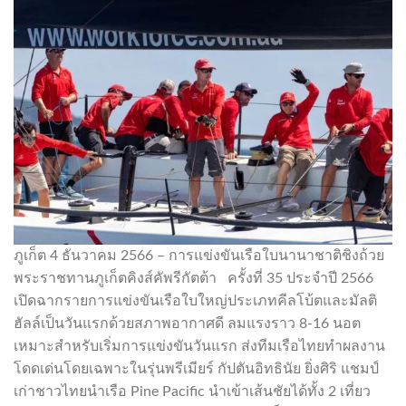
ภูเก็ต 4 ธันวาคม 2566 – การแข่งขันเรือใบนานาชาติชิงถ้วย
พระราชทานภูเก็ตคิงส์คัพรีกัตต้า ครั้งที่ 35 ประจำปี 2566
เปิดฉากรายการแข่งขันเรือใบใหญ่ประเภทคีลโบ้ตและมัลติ
ฮัลล์เป็นวันแรกด้วยสภาพอากาศดี ลมแรงราว 8-16 นอต
เหมาะสำหรับเริ่มการแข่งขันวันแรก ส่งทีมเรือไทยทำผลงาน
โดดเด่นโดยเฉพาะในรุ่นพรีเมียร์ กัปตันอิทธินัย ยิ่งศิริ แชมป์
เก่าชาวไทยนำเรือ Pine Pacific นำเข้าเส้นชัยได้ทั้ง 2 เที่ยว