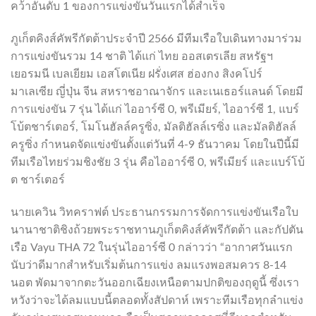
คว้าอันดับ 1 ของการแข่งขันวันแรกได้สำเร็จ
ภูเก็ตคิงส์คัพรีกัตต้าประจำปี 2566 มีทีมเรือใบเดินทางมาร่วม
การแข่งขันรวม 14 ชาติ ได้แก่ ไทย ออสเตรเลีย สหรัฐฯ
เยอรมนี เบลเยียม เอสโตเนีย ฝรั่งเศส ฮ่องกง สิงคโปร์
มาเลเซีย ญี่ปุ่น จีน สหราชอาณาจักร และเนเธอร์แลนด์ โดยมี
การแข่งขัน 7 รุ่น ได้แก่ ไออาร์ซี 0, พรีเมียร์, ไออาร์ซี 1, แบร์
โบ้ตชาร์เตอร์, โมโนฮัลล์ครูซิ่ง, มัลติฮัลล์เรซิ่ง และมัลติฮัลล์
ครูซิ่ง กำหนดจัดแข่งขันตั้งแต่วันที่ 4-9 ธันวาคม โดยในปีนี้มี
ทีมเรือไทยร่วมชิงชัย 3 รุ่น คือไออาร์ซี 0, พรีเมียร์ และแบร์โบ้
ต ชาร์เตอร์
นายเควิน วิทคราฟต์ ประธานกรรมการจัดการแข่งขันเรือใบ
นานาชาติชิงถ้วยพระราชทานภูเก็ตคิงส์คัพรีกัตต้า และกัปตัน
เรือ Vayu THA 72 ในรุ่นไออาร์ซี 0 กล่าวว่า “อากาศวันแรก
นับว่าดีมากสำหรับเริ่มต้นการแข่ง ลมแรงพอสมควร 8-14
นอต พัดมาจากตะวันออกเฉียงเหนือตามปกติของฤดูนี้ ซึ่งเรา
หวังว่าจะได้ลมแบบนี้ตลอดทั้งสัปดาห์ เพราะทีมเรือทุกลำแข่ง