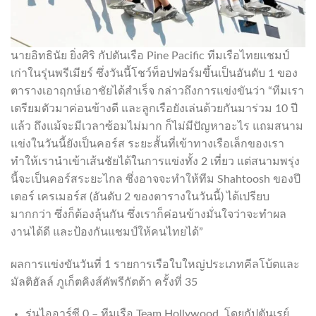
นายอิทธินัย ยิ่งศิริ กัปตันเรือ Pine Pacific ทีมเรือไทยแชมป์
เก่าในรุ่นพรีเมียร์ ซึ่งวันนี้โชว์ท็อปฟอร์มขึ้นเป็นอันดับ 1 ของ
ตารางเอาฤกษ์เอาชัยได้สำเร็จ กล่าวถึงการแข่งขันว่า “ทีมเรา
เตรียมตัวมาค่อนข้างดี และลูกเรือยังเล่นด้วยกันมาร่วม 10 ปี
แล้ว ถึงแม้จะมีเวลาซ้อมไม่มาก ก็ไม่มีปัญหาอะไร แถมสนาม
แข่งในวันนี้ยังเป็นคอร์ส ระยะสั้นที่เข้าทางเรือเล็กของเรา
ทำให้เรานำเข้าเส้นชัยได้ในการแข่งทั้ง 2 เที่ยว แต่สนามพรุ่ง
นี้จะเป็นคอร์สระยะไกล ซึ่งอาจจะทำให้ทีม Shahtoosh ของปี
เตอร์ เครเมอร์ส (อันดับ 2 ของตารางในวันนี้) ได้เปรียบ
มากกว่า ซึ่งก็ต้องลุ้นกัน ซึ่งเราก็ค่อนข้างมั่นใจว่าจะทำผล
งานได้ดี และป้องกันแชมป์ให้คนไทยได้”
ผลการแข่งขันวันที่ 1 รายการเรือใบใหญ่ประเภทคีลโบ้ตและ
มัลติฮัลล์ ภูเก็ตคิงส์คัพรีกัตต้า ครั้งที่ 35
รุ่นไออาร์ซี 0 – ทีมเรือ Team Hollywood โดยกัปตันเรย์