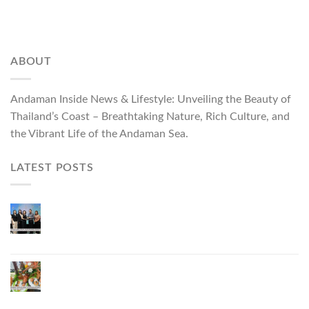
ABOUT
Andaman Inside News & Lifestyle: Unveiling the Beauty of
Thailand’s Coast – Breathtaking Nature, Rich Culture, and
the Vibrant Life of the Andaman Sea.
LATEST POSTS
Phuket Governor Opens “Phuket Top Brands 2026
& Brand Talk,” Elevating Local Entrepreneurs to
National and International Markets
Phuket Advances “Phuket GI Lobster” as a Culinary
Soft Power Initiative, Uniting Seven Organizations
to Develop the Phuket Lobster Brand and “Nong
Jung” Mascot