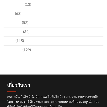
ความบันเทิง
(13)
ชุมชน
(63)
วัฒนธรรม
(52)
สิ่งแวดล้อม
(34)
อีเวนท์
(115)
เทคโนโลยี
(129)
เกี่ยวกับเรา
อันดามัน อินไซด์ นิวส์ แอนด์ ไลฟ์สไตล์ : เผยความงามของชายฝั่ง
ไทย - ธรรมชาติที่งดงามตระการตา, วัฒนธรรมที่อุดมสมบูรณ์, และ
ชีวิตที่เต็มไปด้วยสีสันของทะเลอันดามัน