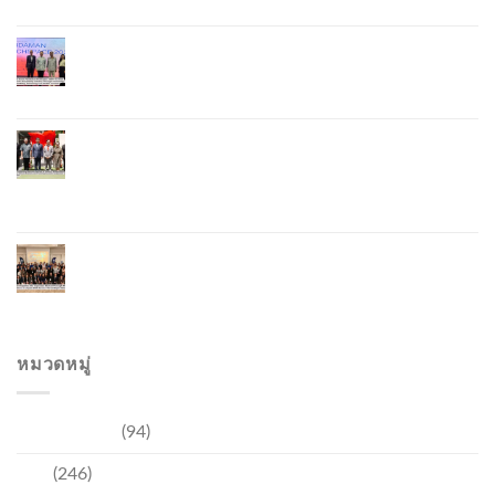
Phuket Hosts “Andaman Techspace 2026” to Drive
Thailand’s Hospitality Industry Through Technology
and Sustainability, Advancing Low-Carbon Tourism
Phuket Inaugurates Honorary Consulate of
Vietnam, Strengthening Thailand–Vietnam
Relations and Promoting Economic Cooperation
and Investment
Phuket Reignites the Japanese Market Through
Phuket Roadshow to Japan 2026 Across Three
Major Cities
หมวดหมู่
การท่องเที่ยว
(94)
ข่าว
(246)