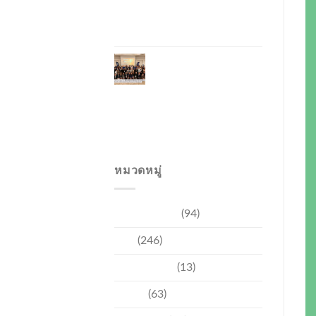
ไทย–เวียดนาม พร้อม
ส่งเสริมเศรษฐกิจและ
การลงทุน
ภูเก็ตรุกฟื้นตลาดญี่ปุ่น
จัด Phuket Roadshow
to Japan 2026 ใน 3
เมืองหลัก หวังกระตุ้น
นักท่องเที่ยวคุณภาพ
กลับสู่ภูเก็ต
หมวดหมู่
การท่องเที่ยว
(94)
ข่าว
(246)
ความบันเทิง
(13)
ชุมชน
(63)