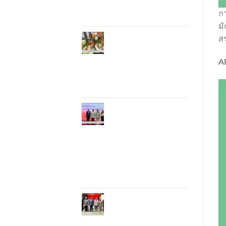
ท้องถิ่นสู่เวทีประเทศ
และนานาชาติ
ก
มั
ภูเก็ตเดินหน้า “กุ้ง
ส
มังกรภูเก็ต GI” สู่ Soft
Power ด้านอาหาร จับ
A
มือ 7 หน่วยงานพัฒนา
แบรนด์ Phuket
Lobster – “น้องจุ้ง”
ภูเก็ตจัดงาน
“Andaman Techspace
2026” ขับเคลื่อน
อุตสาหกรรมโรงแรม
ไทยด้วยเทคโนโลยี
และความยั่งยืน มุ่งสู่
การท่องเที่ยวคาร์บอน
ต่ำ
ภูเก็ตเปิดสถานกงสุล
กิตติมศักดิ์เวียดนาม
ยกระดับความสัมพันธ์