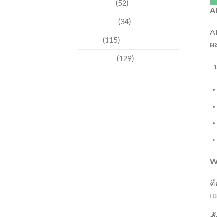
วัฒนธรรม
(52)
AP
สิ่งแวดล้อม
(34)
A
อีเวนท์
(115)
ผ
เทคโนโลยี
(129)
ป
W
คื
แย