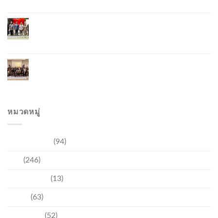
ยั่งยืน มุ่งสู่การท่องเที่ยวคาร์บอนต่ำ
ภูเก็ตเปิดสถานกงสุลกิตติมศักดิ์เวียดนาม ยกระดับ
ความสัมพันธ์ไทย–เวียดนาม พร้อมส่งเสริมเศรษฐกิจ
และการลงทุน
ภูเก็ตรุกฟื้นตลาดญี่ปุ่น จัด Phuket Roadshow to
Japan 2026 ใน 3 เมืองหลัก หวังกระตุ้นนักท่องเที่ยว
คุณภาพกลับสู่ภูเก็ต
หมวดหมู่
การท่องเที่ยว
(94)
ข่าว
(246)
ความบันเทิง
(13)
ชุมชน
(63)
วัฒนธรรม
(52)