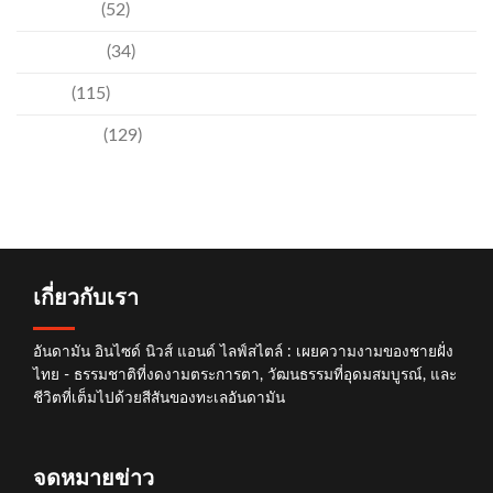
วัฒนธรรม
(52)
สิ่งแวดล้อม
(34)
อีเวนท์
(115)
เทคโนโลยี
(129)
เกี่ยวกับเรา
อันดามัน อินไซด์ นิวส์ แอนด์ ไลฟ์สไตล์ : เผยความงามของชายฝั่ง
ไทย - ธรรมชาติที่งดงามตระการตา, วัฒนธรรมที่อุดมสมบูรณ์, และ
ชีวิตที่เต็มไปด้วยสีสันของทะเลอันดามัน
จดหมายข่าว