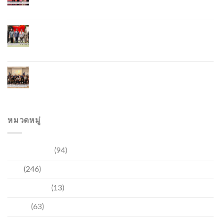
ยั่งยืน มุ่งสู่การท่องเที่ยวคาร์บอนต่ำ
ภูเก็ตเปิดสถานกงสุลกิตติมศักดิ์เวียดนาม ยกระดับ
ความสัมพันธ์ไทย–เวียดนาม พร้อมส่งเสริมเศรษฐกิจ
และการลงทุน
ภูเก็ตรุกฟื้นตลาดญี่ปุ่น จัด Phuket Roadshow to
Japan 2026 ใน 3 เมืองหลัก หวังกระตุ้นนักท่องเที่ยว
คุณภาพกลับสู่ภูเก็ต
หมวดหมู่
การท่องเที่ยว
(94)
ข่าว
(246)
ความบันเทิง
(13)
ชุมชน
(63)