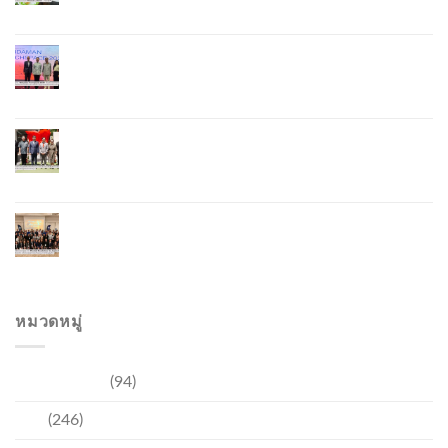
Lobster – “น้องจุ้ง”
ภูเก็ตจัดงาน “Andaman Techspace 2026” ขับเคลื่อน
อุตสาหกรรมโรงแรมไทยด้วยเทคโนโลยีและความ
ยั่งยืน มุ่งสู่การท่องเที่ยวคาร์บอนต่ำ
ภูเก็ตเปิดสถานกงสุลกิตติมศักดิ์เวียดนาม ยกระดับ
ความสัมพันธ์ไทย–เวียดนาม พร้อมส่งเสริมเศรษฐกิจ
และการลงทุน
ภูเก็ตรุกฟื้นตลาดญี่ปุ่น จัด Phuket Roadshow to
Japan 2026 ใน 3 เมืองหลัก หวังกระตุ้นนักท่องเที่ยว
คุณภาพกลับสู่ภูเก็ต
หมวดหมู่
การท่องเที่ยว
(94)
ข่าว
(246)