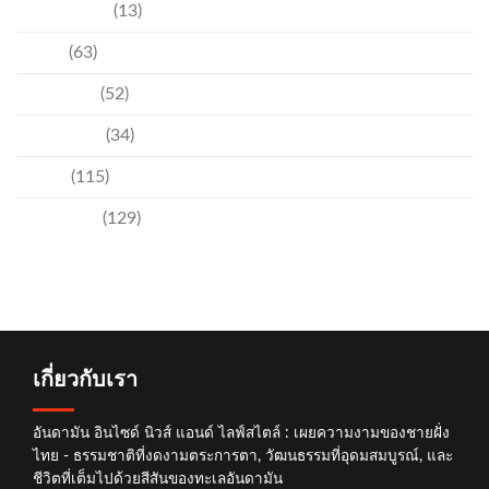
ความบันเทิง
(13)
ชุมชน
(63)
วัฒนธรรม
(52)
สิ่งแวดล้อม
(34)
อีเวนท์
(115)
เทคโนโลยี
(129)
เกี่ยวกับเรา
อันดามัน อินไซด์ นิวส์ แอนด์ ไลฟ์สไตล์ : เผยความงามของชายฝั่ง
ไทย - ธรรมชาติที่งดงามตระการตา, วัฒนธรรมที่อุดมสมบูรณ์, และ
ชีวิตที่เต็มไปด้วยสีสันของทะเลอันดามัน