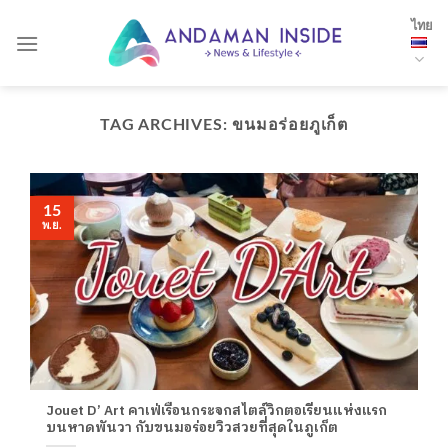
Skip
ไทย
to
content
TAG ARCHIVES:
ขนมอร่อยภูเก็ต
15
พ.ย.
Jouet D’ Art คาเฟ่เรือนกระจกสไตล์วิกตอเรียนแห่งแรก
บนหาดพันวา กับขนมอร่อยวิวสวยที่สุดในภูเก็ต