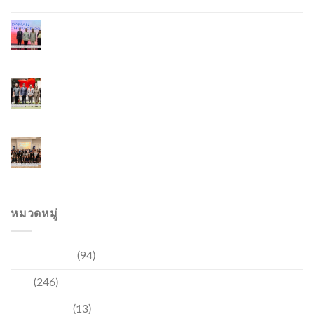
ภูเก็ตจัดงาน “Andaman Techspace 2026” ขับเคลื่อน
อุตสาหกรรมโรงแรมไทยด้วยเทคโนโลยีและความ
ยั่งยืน มุ่งสู่การท่องเที่ยวคาร์บอนต่ำ
ภูเก็ตเปิดสถานกงสุลกิตติมศักดิ์เวียดนาม ยกระดับ
ความสัมพันธ์ไทย–เวียดนาม พร้อมส่งเสริมเศรษฐกิจ
และการลงทุน
ภูเก็ตรุกฟื้นตลาดญี่ปุ่น จัด Phuket Roadshow to
Japan 2026 ใน 3 เมืองหลัก หวังกระตุ้นนักท่องเที่ยว
คุณภาพกลับสู่ภูเก็ต
หมวดหมู่
การท่องเที่ยว
(94)
ข่าว
(246)
ความบันเทิง
(13)