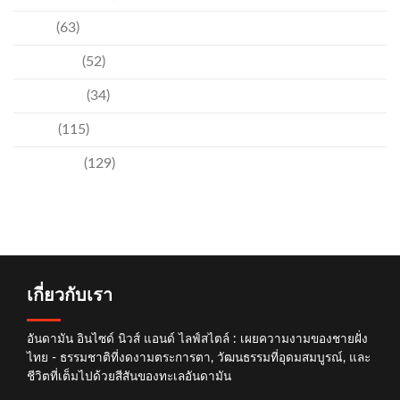
ชุมชน
(63)
วัฒนธรรม
(52)
สิ่งแวดล้อม
(34)
อีเวนท์
(115)
เทคโนโลยี
(129)
เกี่ยวกับเรา
อันดามัน อินไซด์ นิวส์ แอนด์ ไลฟ์สไตล์ : เผยความงามของชายฝั่ง
ไทย - ธรรมชาติที่งดงามตระการตา, วัฒนธรรมที่อุดมสมบูรณ์, และ
ชีวิตที่เต็มไปด้วยสีสันของทะเลอันดามัน