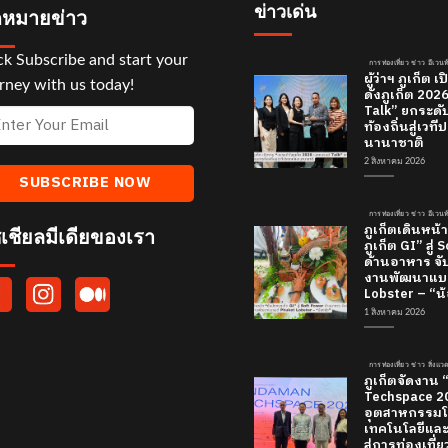
ข่าวเด่น
หมายข่าว
ck Subscribe and start your
การท่องเที่ยว ข่าว อีเวนท
ผู้ว่าฯ ภูเก็ต
rney with us today!
ดังภูเก็ต 20
Talk” ยกระดั
ท้องถิ่นสู่เว
นานาชาติ
2 สิงหาคม 2026
การท่องเที่ยว ข่าว อีเวนท
ภูเก็ตเดินหน้า
เชียลมีเดียของเรา
ภูเก็ต GI” สู่
ด้านอาหาร จับ
งานพัฒนาแบร
Lobster – “น้
1 สิงหาคม 2026
การท่องเที่ยว ข่าว สิ่งแ
ภูเก็ตจัดงาน
Techspace 20
อุตสาหกรรมโ
เทคโนโลยีและค
สู่การท่องเที่