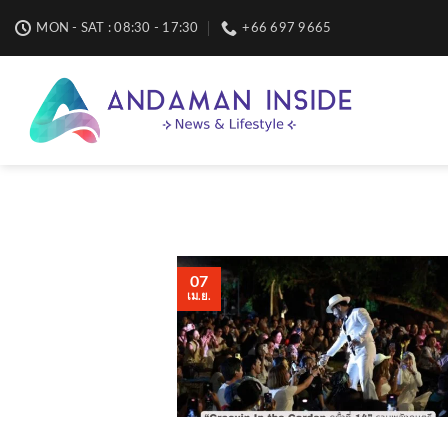
Skip
MON - SAT : 08:30 - 17:30
+66 697 9665
to
content
07
เม.ย.