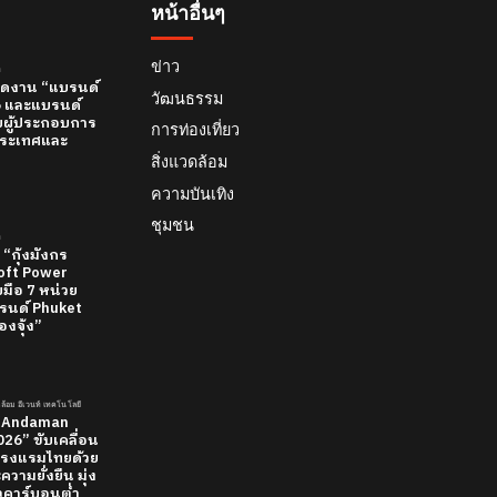
หน้าอื่นๆ
ข่าว
์
 เปิดงาน “แบรนด์
วัฒนธรรม
26 และแบรนด์
บผู้ประกอบการ
การท่องเที่ยว
ทีประเทศและ
สิ่งแวดล้อม
ความบันเทิง
ชุมชน
์
 “กุ้งมังกร
 Soft Power
มือ 7 หน่วย
นด์ Phuket
องจุ้ง”
วดล้อม อีเวนท์ เทคโนโลยี
 “Andaman
26” ขับเคลื่อน
รงแรมไทยด้วย
วามยั่งยืน มุ่ง
ยวคาร์บอนต่ำ