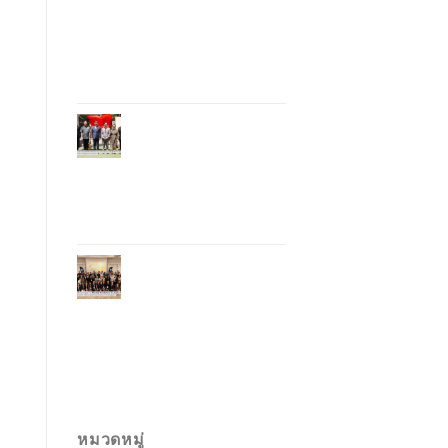
อุตสาหกรรมโรงแรม
ไทยด้วยเทคโนโลยี
และความยั่งยืน มุ่งสู่
การท่องเที่ยว
คาร์บอนต่ำ
ภูเก็ตเปิดสถานกงสุล
กิตติมศักดิ์เวียดนาม
ยกระดับความสัมพันธ์
ไทย–เวียดนาม พร้อม
ส่งเสริมเศรษฐกิจและ
การลงทุน
ภูเก็ตรุกฟื้นตลาด
ญี่ปุ่น จัด Phuket
Roadshow to Japan
2026 ใน 3 เมืองหลัก
หวังกระตุ้นนักท่อง
เที่ยวคุณภาพกลับสู่
ภูเก็ต
หมวดหมู่