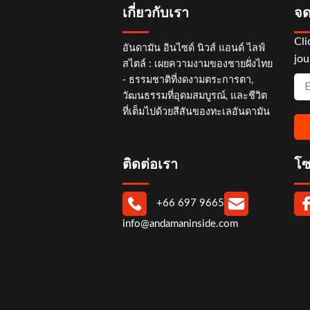
เกี่ยวกับเรา
จด
Cli
อันดามัน อินไซด์ นิวส์ แอนด์ ไลฟ์
jou
สไตล์ : เผยความงามของชายฝั่งไทย
- ธรรมชาติที่งดงามตระการตา,
วัฒนธรรมที่อุดมสมบูรณ์, และชีวิต
ที่เต็มไปด้วยสีสันของทะเลอันดามัน
ติดต่อเรา
โซ
+66 697 9665
info@andamaninside.com