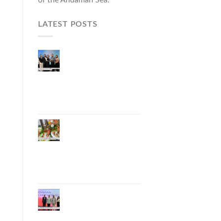
LATEST POSTS
ผู้ว่าฯ ภูเก็ต เปิดงาน
“แบรนด์ดังภูเก็ต 2026
และแบรนด์ Talk” ยก
ระดับผู้ประกอบการ
ท้องถิ่นสู่เวทีประเทศ
และนานาชาติ
ภูเก็ตเดินหน้า “กุ้ง
มังกรภูเก็ต GI” สู่ Soft
Power ด้านอาหาร
จับมือ 7 หน่วยงาน
พัฒนาแบรนด์ Phuket
Lobster – “น้องจุ้ง”
ภูเก็ตจัดงาน
“Andaman Techspace
2026” ขับเคลื่อน