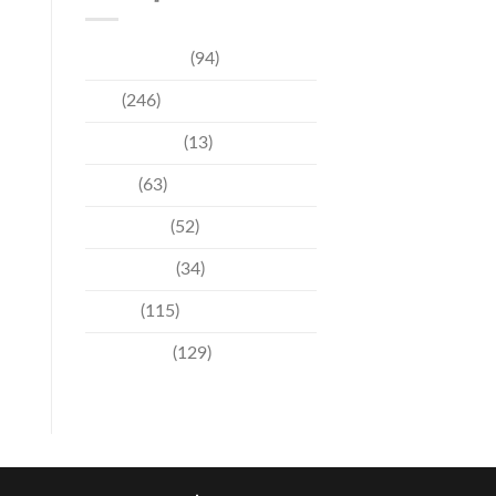
การท่องเที่ยว
(94)
ข่าว
(246)
ความบันเทิง
(13)
ชุมชน
(63)
วัฒนธรรม
(52)
สิ่งแวดล้อม
(34)
อีเวนท์
(115)
เทคโนโลยี
(129)