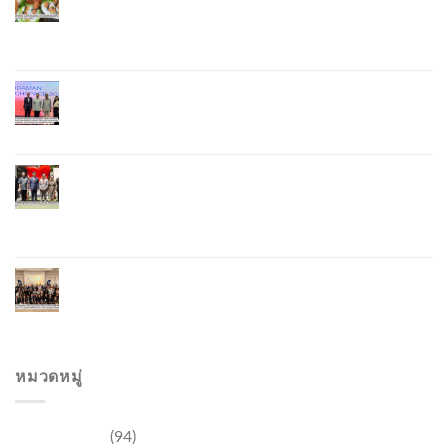
Soft Power Initiative, Uniting Seven Organizations
to Develop the Phuket Lobster Brand and “Nong
Jung” Mascot
Phuket Hosts “Andaman Techspace 2026” to Drive
Thailand’s Hospitality Industry Through Technology
and Sustainability, Advancing Low-Carbon Tourism
Phuket Inaugurates Honorary Consulate of
Vietnam, Strengthening Thailand–Vietnam
Relations and Promoting Economic Cooperation
and Investment
Phuket Reignites the Japanese Market Through
Phuket Roadshow to Japan 2026 Across Three
Major Cities
หมวดหมู่
การท่องเที่ยว
(94)