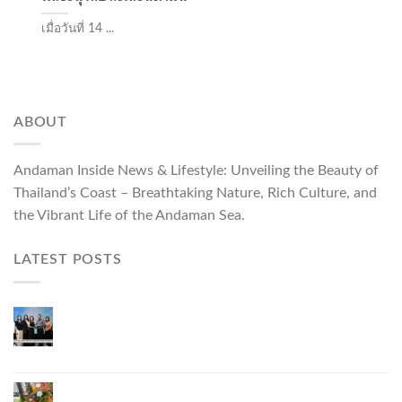
เมื่อวันที่ 14 ...
ABOUT
Andaman Inside News & Lifestyle: Unveiling the Beauty of
Thailand’s Coast – Breathtaking Nature, Rich Culture, and
the Vibrant Life of the Andaman Sea.
LATEST POSTS
Phuket Governor Opens “Phuket Top Brands 2026
& Brand Talk,” Elevating Local Entrepreneurs to
National and International Markets
Phuket Advances “Phuket GI Lobster” as a Culinary