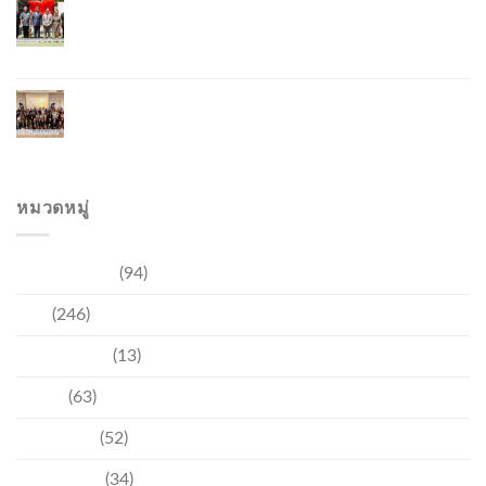
ภูเก็ตเปิดสถานกงสุลกิตติมศักดิ์เวียดนาม ยกระดับ
ความสัมพันธ์ไทย–เวียดนาม พร้อมส่งเสริมเศรษฐกิจ
และการลงทุน
ภูเก็ตรุกฟื้นตลาดญี่ปุ่น จัด Phuket Roadshow to
Japan 2026 ใน 3 เมืองหลัก หวังกระตุ้นนักท่องเที่ยว
คุณภาพกลับสู่ภูเก็ต
หมวดหมู่
การท่องเที่ยว
(94)
ข่าว
(246)
ความบันเทิง
(13)
ชุมชน
(63)
วัฒนธรรม
(52)
สิ่งแวดล้อม
(34)