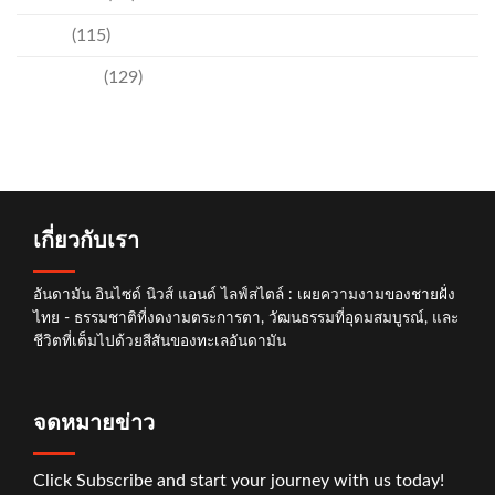
อีเวนท์
(115)
เทคโนโลยี
(129)
เกี่ยวกับเรา
อันดามัน อินไซด์ นิวส์ แอนด์ ไลฟ์สไตล์ : เผยความงามของชายฝั่ง
ไทย - ธรรมชาติที่งดงามตระการตา, วัฒนธรรมที่อุดมสมบูรณ์, และ
ชีวิตที่เต็มไปด้วยสีสันของทะเลอันดามัน
จดหมายข่าว
Click Subscribe and start your journey with us today!