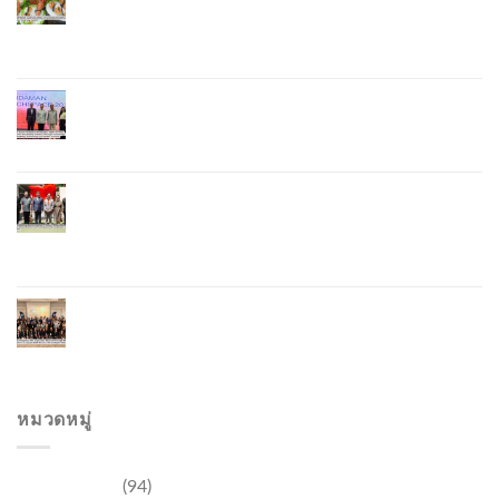
Soft Power Initiative, Uniting Seven Organizations
to Develop the Phuket Lobster Brand and “Nong
Jung” Mascot
Phuket Hosts “Andaman Techspace 2026” to Drive
Thailand’s Hospitality Industry Through Technology
and Sustainability, Advancing Low-Carbon Tourism
Phuket Inaugurates Honorary Consulate of
Vietnam, Strengthening Thailand–Vietnam
Relations and Promoting Economic Cooperation
and Investment
Phuket Reignites the Japanese Market Through
Phuket Roadshow to Japan 2026 Across Three
Major Cities
หมวดหมู่
การท่องเที่ยว
(94)