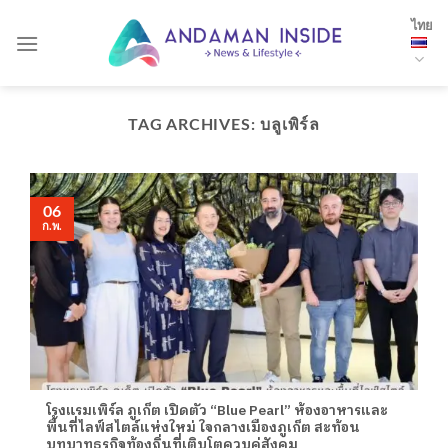
Skip
ไทย
to
content
TAG ARCHIVES:
บลูเพิร์ล
06
ก.พ.
โรงแรมเพิร์ล ภูเก็ต เปิดตัว “Blue Pearl” ห้องอาหารและ
พื้นที่ไลฟ์สไตล์แห่งใหม่ ใจกลางเมืองภูเก็ต สะท้อน
บทบาทธุรกิจท้องถิ่นที่เติบโตควบคู่สังคม