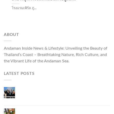
โรงแรมเพิร์ล ภู...
ABOUT
Andaman Inside News & Lifestyle: Unveiling the Beauty of
Thailand’s Coast – Breathtaking Nature, Rich Culture, and
the Vibrant Life of the Andaman Sea.
LATEST POSTS
Phuket Governor Opens “Phuket Top Brands 2026
& Brand Talk,” Elevating Local Entrepreneurs to
National and International Markets
Phuket Advances “Phuket GI Lobster” as a Culinary