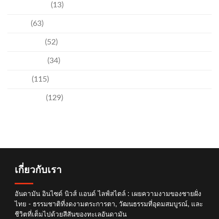
ความบันเทิง
(13)
ชุมชน
(63)
วัฒนธรรม
(52)
สิ่งแวดล้อม
(34)
อีเวนท์
(115)
เทคโนโลยี
(129)
เกี่ยวกับเรา
อันดามัน อินไซด์ นิวส์ แอนด์ ไลฟ์สไตล์ : เผยความงามของชายฝั่ง
ไทย - ธรรมชาติที่งดงามตระการตา, วัฒนธรรมที่อุดมสมบูรณ์, และ
ชีวิตที่เต็มไปด้วยสีสันของทะเลอันดามัน