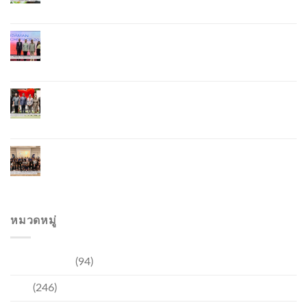
Lobster – “น้องจุ้ง”
ภูเก็ตจัดงาน “Andaman Techspace 2026” ขับเคลื่อน
อุตสาหกรรมโรงแรมไทยด้วยเทคโนโลยีและความ
ยั่งยืน มุ่งสู่การท่องเที่ยวคาร์บอนต่ำ
ภูเก็ตเปิดสถานกงสุลกิตติมศักดิ์เวียดนาม ยกระดับ
ความสัมพันธ์ไทย–เวียดนาม พร้อมส่งเสริมเศรษฐกิจ
และการลงทุน
ภูเก็ตรุกฟื้นตลาดญี่ปุ่น จัด Phuket Roadshow to
Japan 2026 ใน 3 เมืองหลัก หวังกระตุ้นนักท่องเที่ยว
คุณภาพกลับสู่ภูเก็ต
หมวดหมู่
การท่องเที่ยว
(94)
ข่าว
(246)