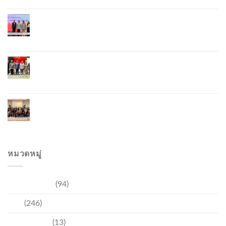
ภูเก็ตจัดงาน “Andaman Techspace 2026” ขับเคลื่อน
อุตสาหกรรมโรงแรมไทยด้วยเทคโนโลยีและความ
ยั่งยืน มุ่งสู่การท่องเที่ยวคาร์บอนต่ำ
ภูเก็ตเปิดสถานกงสุลกิตติมศักดิ์เวียดนาม ยกระดับ
ความสัมพันธ์ไทย–เวียดนาม พร้อมส่งเสริมเศรษฐกิจ
และการลงทุน
ภูเก็ตรุกฟื้นตลาดญี่ปุ่น จัด Phuket Roadshow to
Japan 2026 ใน 3 เมืองหลัก หวังกระตุ้นนักท่องเที่ยว
คุณภาพกลับสู่ภูเก็ต
หมวดหมู่
การท่องเที่ยว
(94)
ข่าว
(246)
ความบันเทิง
(13)