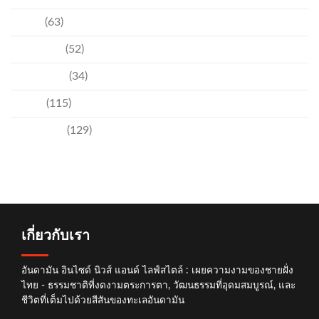
ชุมชน
(63)
วัฒนธรรม
(52)
สิ่งแวดล้อม
(34)
อีเวนท์
(115)
เทคโนโลยี
(129)
เกี่ยวกับเรา
อันดามัน อินไซด์ นิวส์ แอนด์ ไลฟ์สไตล์ : เผยความงามของชายฝั่ง
ไทย - ธรรมชาติที่งดงามตระการตา, วัฒนธรรมที่อุดมสมบูรณ์, และ
ชีวิตที่เต็มไปด้วยสีสันของทะเลอันดามัน