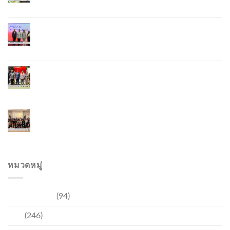
Lobster – “น้องจุ้ง”
ภูเก็ตจัดงาน “Andaman Techspace 2026” ขับเคลื่อน
อุตสาหกรรมโรงแรมไทยด้วยเทคโนโลยีและความ
ยั่งยืน มุ่งสู่การท่องเที่ยวคาร์บอนต่ำ
ภูเก็ตเปิดสถานกงสุลกิตติมศักดิ์เวียดนาม ยกระดับ
ความสัมพันธ์ไทย–เวียดนาม พร้อมส่งเสริมเศรษฐกิจ
และการลงทุน
ภูเก็ตรุกฟื้นตลาดญี่ปุ่น จัด Phuket Roadshow to
Japan 2026 ใน 3 เมืองหลัก หวังกระตุ้นนักท่องเที่ยว
คุณภาพกลับสู่ภูเก็ต
หมวดหมู่
การท่องเที่ยว
(94)
ข่าว
(246)