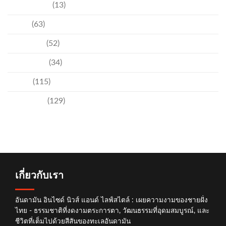
ความบันเทิง
(13)
ชุมชน
(63)
วัฒนธรรม
(52)
สิ่งแวดล้อม
(34)
อีเวนท์
(115)
เทคโนโลยี
(129)
เกี่ยวกับเรา
อันดามัน อินไซด์ นิวส์ แอนด์ ไลฟ์สไตล์ : เผยความงามของชายฝั่ง
ไทย - ธรรมชาติที่งดงามตระการตา, วัฒนธรรมที่อุดมสมบูรณ์, และ
ชีวิตที่เต็มไปด้วยสีสันของทะเลอันดามัน