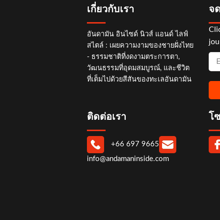
เกี่ยวกับเรา
จด
Cli
อันดามัน อินไซด์ นิวส์ แอนด์ ไลฟ์
jou
สไตล์ : เผยความงามของชายฝั่งไทย
- ธรรมชาติที่งดงามตระการตา,
วัฒนธรรมที่อุดมสมบูรณ์, และชีวิต
ที่เต็มไปด้วยสีสันของทะเลอันดามัน
ติดต่อเรา
โซ
+66 697 9665
info@andamaninside.com