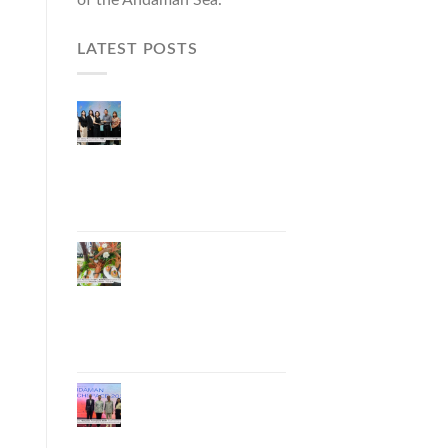
LATEST POSTS
ผู้ว่าฯ ภูเก็ต เปิดงาน
“แบรนด์ดังภูเก็ต 2026
และแบรนด์ Talk” ยก
ระดับผู้ประกอบการ
ท้องถิ่นสู่เวทีประเทศ
และนานาชาติ
ภูเก็ตเดินหน้า “กุ้ง
มังกรภูเก็ต GI” สู่ Soft
Power ด้านอาหาร
จับมือ 7 หน่วยงาน
พัฒนาแบรนด์ Phuket
Lobster – “น้องจุ้ง”
ภูเก็ตจัดงาน
“Andaman Techspace
2026” ขับเคลื่อน