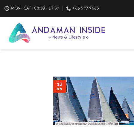
Skip
MON - SAT : 08:30 - 17:30
+66 697 9665
to
content
12
พ.ค.