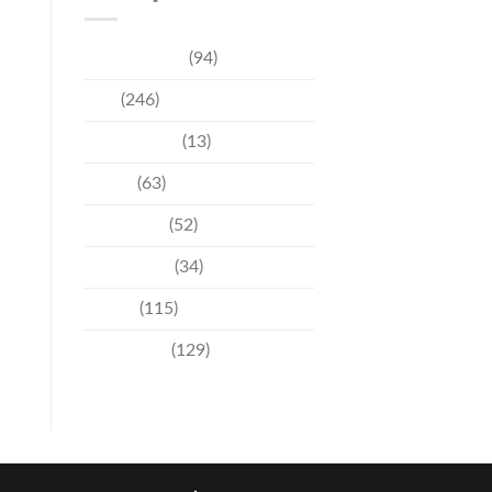
การท่องเที่ยว
(94)
ข่าว
(246)
ความบันเทิง
(13)
ชุมชน
(63)
วัฒนธรรม
(52)
สิ่งแวดล้อม
(34)
อีเวนท์
(115)
เทคโนโลยี
(129)