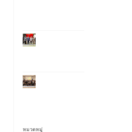
อุตสาหกรรมโรงแรม
ไทยด้วยเทคโนโลยี
และความยั่งยืน มุ่งสู่
การท่องเที่ยว
คาร์บอนต่ำ
ภูเก็ตเปิดสถานกงสุล
กิตติมศักดิ์เวียดนาม
ยกระดับความสัมพันธ์
ไทย–เวียดนาม พร้อม
ส่งเสริมเศรษฐกิจและ
การลงทุน
ภูเก็ตรุกฟื้นตลาด
ญี่ปุ่น จัด Phuket
Roadshow to Japan
2026 ใน 3 เมืองหลัก
หวังกระตุ้นนักท่อง
เที่ยวคุณภาพกลับสู่
ภูเก็ต
หมวดหมู่