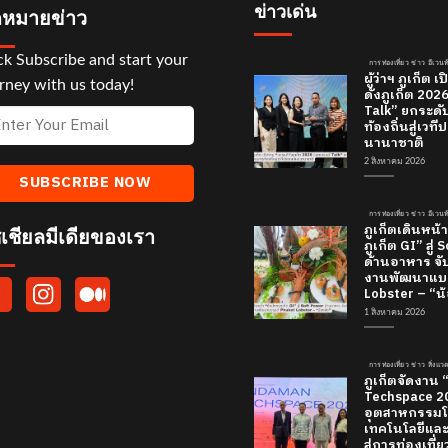
ข่าวเด่น
หมายข่าว
ck Subscribe and start your
การท่องเที่ยว ข่าว อีเวนท
ผู้ว่าฯ ภูเก็ต
rney with us today!
ดังภูเก็ต 20
Talk” ยกระดั
ท้องถิ่นสู่เว
นานาชาติ
2 สิงหาคม 2026
การท่องเที่ยว ข่าว อีเวนท
ภูเก็ตเดินหน้า
เชียลมีเดียของเรา
ภูเก็ต GI” สู่
ด้านอาหาร จับ
งานพัฒนาแบร
Lobster – “น้
1 สิงหาคม 2026
การท่องเที่ยว ข่าว สิ่งแ
ภูเก็ตจัดงาน
Techspace 20
อุตสาหกรรมโ
เทคโนโลยีและค
สู่การท่องเที่