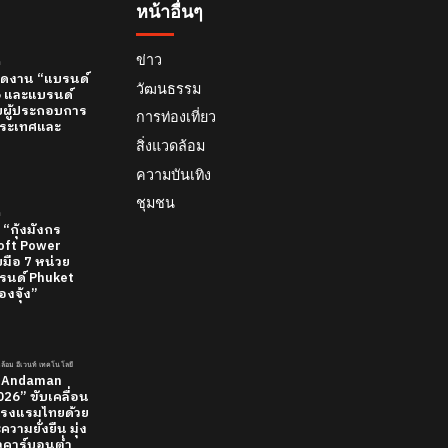
หน้าอื่นๆ
ข่าว
์
 เปิดงาน “แบรนด์
วัฒนธรรม
26 และแบรนด์
บผู้ประกอบการ
การท่องเที่ยว
ทีประเทศและ
สิ่งแวดล้อม
ความบันเทิง
ชุมชน
์
 “กุ้งมังกร
 Soft Power
มือ 7 หน่วย
นด์ Phuket
องจุ้ง”
วดล้อม อีเวนท์ เทคโนโลยี
 “Andaman
26” ขับเคลื่อน
รงแรมไทยด้วย
วามยั่งยืน มุ่ง
ยวคาร์บอนต่ำ