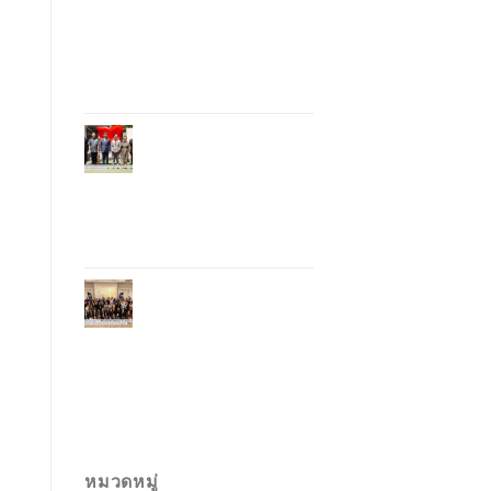
อุตสาหกรรมโรงแรม
ไทยด้วยเทคโนโลยี
และความยั่งยืน มุ่งสู่
การท่องเที่ยว
คาร์บอนต่ำ
ภูเก็ตเปิดสถานกงสุล
กิตติมศักดิ์เวียดนาม
ยกระดับความสัมพันธ์
ไทย–เวียดนาม พร้อม
ส่งเสริมเศรษฐกิจและ
การลงทุน
ภูเก็ตรุกฟื้นตลาด
ญี่ปุ่น จัด Phuket
Roadshow to Japan
2026 ใน 3 เมืองหลัก
หวังกระตุ้นนักท่อง
เที่ยวคุณภาพกลับสู่
ภูเก็ต
หมวดหมู่