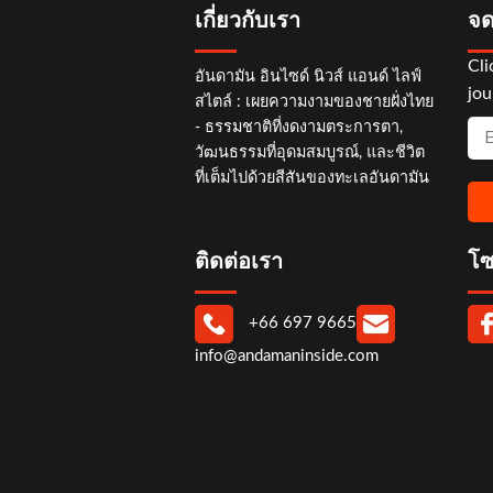
เกี่ยวกับเรา
จด
Cli
อันดามัน อินไซด์ นิวส์ แอนด์ ไลฟ์
jou
สไตล์ : เผยความงามของชายฝั่งไทย
- ธรรมชาติที่งดงามตระการตา,
วัฒนธรรมที่อุดมสมบูรณ์, และชีวิต
ที่เต็มไปด้วยสีสันของทะเลอันดามัน
ติดต่อเรา
โซ
+66 697 9665
info@andamaninside.com