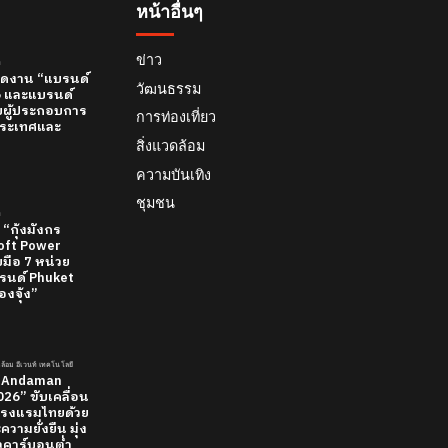
หน้าอื่นๆ
ข่าว
์
 เปิดงาน “แบรนด์
วัฒนธรรม
26 และแบรนด์
บผู้ประกอบการ
การท่องเที่ยว
ทีประเทศและ
สิ่งแวดล้อม
ความบันเทิง
ชุมชน
์
 “กุ้งมังกร
 Soft Power
มือ 7 หน่วย
นด์ Phuket
องจุ้ง”
วดล้อม อีเวนท์ เทคโนโลยี
 “Andaman
26” ขับเคลื่อน
รงแรมไทยด้วย
วามยั่งยืน มุ่ง
ยวคาร์บอนต่ำ