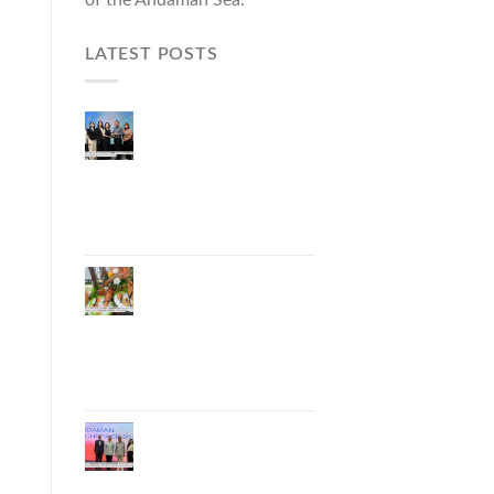
LATEST POSTS
ผู้ว่าฯ ภูเก็ต เปิดงาน
“แบรนด์ดังภูเก็ต 2026
และแบรนด์ Talk” ยก
ระดับผู้ประกอบการ
ท้องถิ่นสู่เวทีประเทศ
และนานาชาติ
ภูเก็ตเดินหน้า “กุ้ง
มังกรภูเก็ต GI” สู่ Soft
Power ด้านอาหาร
จับมือ 7 หน่วยงาน
พัฒนาแบรนด์ Phuket
Lobster – “น้องจุ้ง”
ภูเก็ตจัดงาน
“Andaman Techspace
2026” ขับเคลื่อน