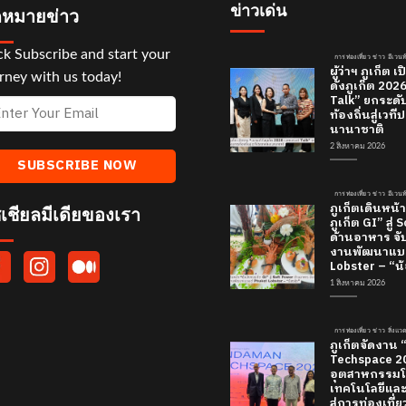
ข่าวเด่น
หมายข่าว
ck Subscribe and start your
การท่องเที่ยว ข่าว อีเวนท
ผู้ว่าฯ ภูเก็ต
rney with us today!
ดังภูเก็ต 20
Talk” ยกระดั
ท้องถิ่นสู่เว
นานาชาติ
2 สิงหาคม 2026
การท่องเที่ยว ข่าว อีเวนท
ภูเก็ตเดินหน้า
เชียลมีเดียของเรา
ภูเก็ต GI” สู่
ด้านอาหาร จับ
งานพัฒนาแบร
Lobster – “น้
1 สิงหาคม 2026
การท่องเที่ยว ข่าว สิ่งแ
ภูเก็ตจัดงาน
Techspace 20
อุตสาหกรรมโ
เทคโนโลยีและค
สู่การท่องเที่