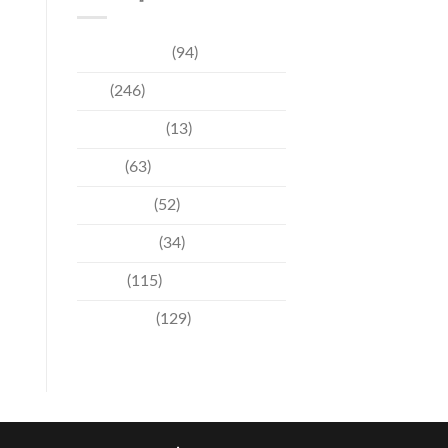
การท่องเที่ยว
(94)
ข่าว
(246)
ความบันเทิง
(13)
ชุมชน
(63)
วัฒนธรรม
(52)
สิ่งแวดล้อม
(34)
อีเวนท์
(115)
เทคโนโลยี
(129)