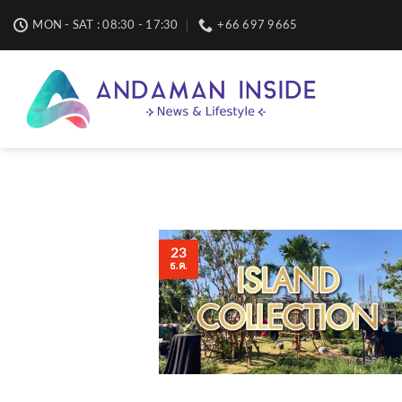
Skip
MON - SAT : 08:30 - 17:30
+66 697 9665
to
content
23
ธ.ค.