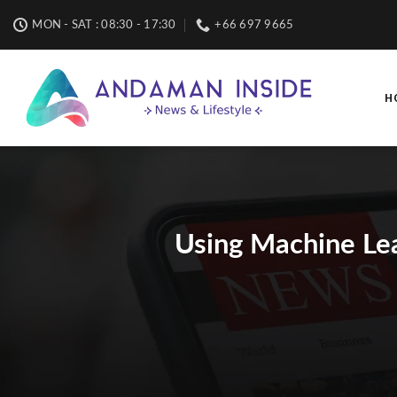
Skip
MON - SAT : 08:30 - 17:30
+66 697 9665
to
content
H
Using Machine Le