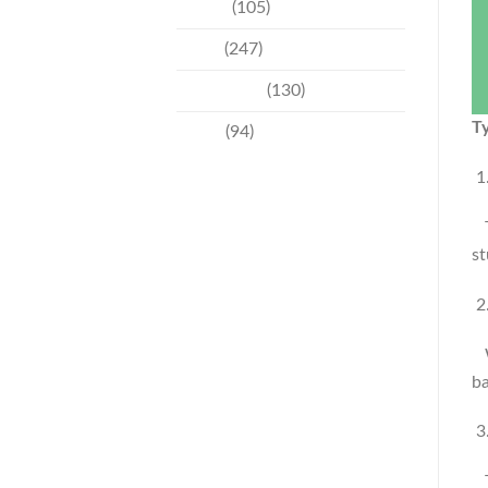
Events
(105)
News
(247)
Technology
(130)
T
Travel
(94)
Th
st
Wo
ba
Th