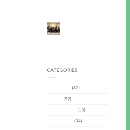
ไทย–เวียดนาม พร้อม
ส่งเสริมเศรษฐกิจและ
การลงทุน
ภูเก็ตรุกฟื้นตลาดญี่ปุ่น
จัด Phuket Roadshow
to Japan 2026 ใน 3
เมืองหลัก หวังกระตุ้น
นักท่องเที่ยวคุณภาพ
กลับสู่ภูเก็ต
CATEGORIES
Community
(62)
Culture
(52)
Entertainment
(13)
Environment
(34)