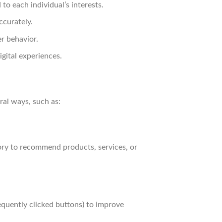
o each individual’s interests.
ccurately.
er behavior.
gital experiences.
al ways, such as:
ory to recommend products, services, or
equently clicked buttons) to improve