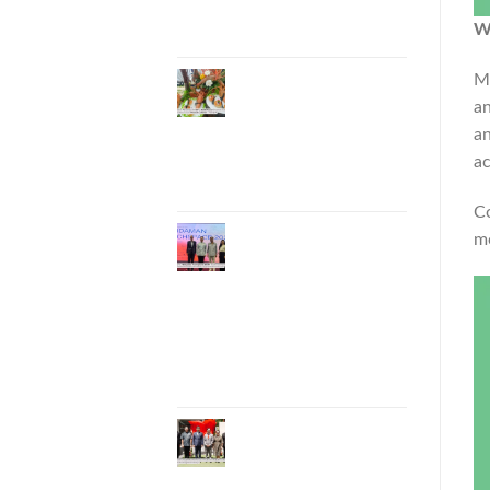
ท้องถิ่นสู่เวทีประเทศ
และนานาชาติ
W
ภูเก็ตเดินหน้า “กุ้ง
Ma
มังกรภูเก็ต GI” สู่ Soft
an
Power ด้านอาหาร จับ
an
มือ 7 หน่วยงานพัฒนา
ac
แบรนด์ Phuket
Lobster – “น้องจุ้ง”
C
ภูเก็ตจัดงาน
mo
“Andaman Techspace
2026” ขับเคลื่อน
อุตสาหกรรมโรงแรม
ไทยด้วยเทคโนโลยี
และความยั่งยืน มุ่งสู่
การท่องเที่ยวคาร์บอน
ต่ำ
ภูเก็ตเปิดสถานกงสุล
กิตติมศักดิ์เวียดนาม
ยกระดับความสัมพันธ์