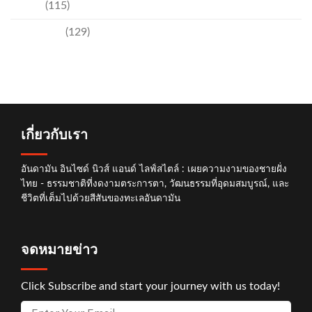
อีเวนท์
(115)
เทคโนโลยี
(129)
เกี่ยวกับเรา
อันดามัน อินไซด์ นิวส์ แอนด์ ไลฟ์สไตล์ : เผยความงามของชายฝั่ง
ไทย - ธรรมชาติที่งดงามตระการตา, วัฒนธรรมที่อุดมสมบูรณ์, และ
ชีวิตที่เต็มไปด้วยสีสันของทะเลอันดามัน
จดหมายข่าว
Click Subscribe and start your journey with us today!