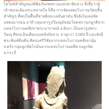
ไฮไลท์สำคัญของพิพิธภัณฑสถานแห่งชาติถลาง ที่เชื่อว่าผู้
เข้าชมจะต้องประหลาดใจ ก็คือ การจัดแสดงโบราณวัตถุชิ้น
สำคัญๆ ที่พบในพื้นที่ชายฝั่งทะเลอันดามัน ซึ่งยังไม่เคยจัด
แสดงมาก่อน อาทิ กลุ่มเทวรูปวิษณุมัธยมโยคสถานกมูรติจาก
แหล่งโบราณคดีเขาพระนารายณ์ จ.พังงา เป็นเทวรูปพระ
วิษณุ ศิลปะอินเดียแบบหลังปัลลวะ อายุกว่า 1,000 ปี และยังมี
พระพิมพ์ดินดิบ ศิลปะศรีวิชัยจากแหล่งโบราณคดีเขานุ้ย
จ.ตรัง กลุ่มลูกปัดโรมันจากแหล่งโบราณคดีควนลูกปัด
จ.กระบี่