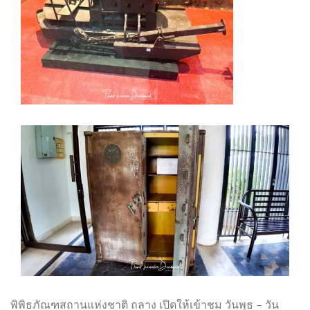
พิพิธภัณฑสถานแห่งชาติ ถลาง เปิดให้เข้าชม วันพุธ – วัน