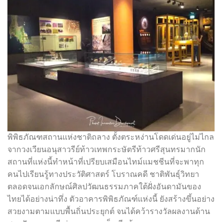
พิพิธภัณฑสถานแห่งชาติถลาง ตั้งตระหง่านโดดเด่นอยู่ไม่ไกล
จากวงเวียนอนุสาวรีย์ท้าวเทพกระษัตรีท้าวศรีสุนทรมากนัก
สถานที่แห่งนี้ทำหน้าที่เปรียบเสมือนไทม์แมชชีนที่จะพาทุก
คนไปเรียนรู้ทางประวัติศาสตร์ โบราณคดี ชาติพันธุ์วิทยา
ตลอดจนเอกลักษณ์ศิลปวัฒนธรรมภาคใต้ฝั่งอันดามันของ
ไทยได้อย่างน่าทึ่ง ตัวอาคารพิพิธภัณฑ์แห่งนี้ ยังสร้างขึ้นอย่าง
สวยงามตามแบบพื้นถิ่นประยุกต์ จนได้คว้ารางวัลผลงานด้าน