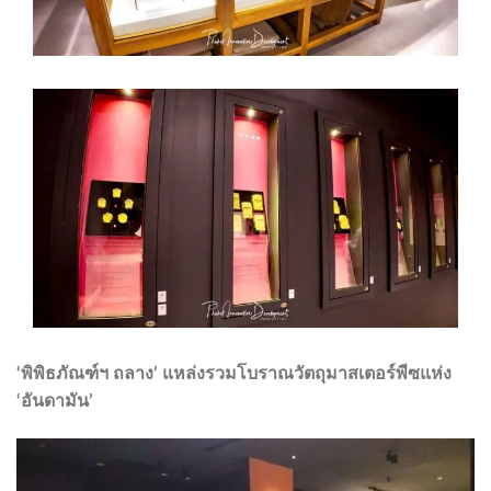
‘
พิพิธภัณฑ์ฯ ถลาง’
แหล่งรวมโบราณวัตถุมาสเตอร์พีซแห่ง
‘
อันดามัน’