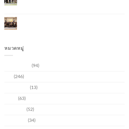
ความสัมพันธ์ไทย–เวียดนาม พร้อมส่งเสริมเศรษฐกิจ
และการลงทุน
ภูเก็ตรุกฟื้นตลาดญี่ปุ่น จัด Phuket Roadshow to
Japan 2026 ใน 3 เมืองหลัก หวังกระตุ้นนักท่องเที่ยว
คุณภาพกลับสู่ภูเก็ต
หมวดหมู่
การท่องเที่ยว
(94)
ข่าว
(246)
ความบันเทิง
(13)
ชุมชน
(63)
วัฒนธรรม
(52)
สิ่งแวดล้อม
(34)