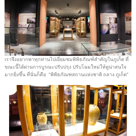
เราจึงอยากพาทุกท่านไปเยี่ยมชมพิพิธภัณฑ์สำคัญในภูเก็ต ที่
ขณะนี้ได้ผ่านการบูรณะปรับปรุง ปรับโฉมใหม่ให้ดูน่าสนใจ
มากยิ่งขึ้น ที่นั่นก็คือ “พิพิธภัณฑสถานแห่งชาติ ถลาง ภูเก็ต”