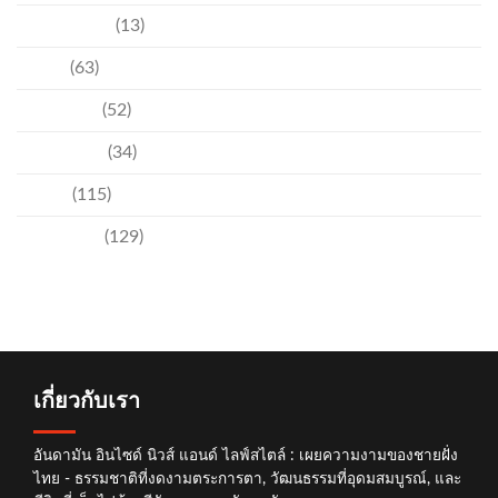
ความบันเทิง
(13)
ชุมชน
(63)
วัฒนธรรม
(52)
สิ่งแวดล้อม
(34)
อีเวนท์
(115)
เทคโนโลยี
(129)
เกี่ยวกับเรา
อันดามัน อินไซด์ นิวส์ แอนด์ ไลฟ์สไตล์ : เผยความงามของชายฝั่ง
ไทย - ธรรมชาติที่งดงามตระการตา, วัฒนธรรมที่อุดมสมบูรณ์, และ