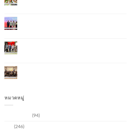
อาหาร จับมือ 7 หน่วยงานพัฒนาแบรนด์ Phuket
Lobster – “น้องจุ้ง”
ภูเก็ตจัดงาน “Andaman Techspace 2026” ขับเคลื่อน
อุตสาหกรรมโรงแรมไทยด้วยเทคโนโลยีและความ
ยั่งยืน มุ่งสู่การท่องเที่ยวคาร์บอนต่ำ
ภูเก็ตเปิดสถานกงสุลกิตติมศักดิ์เวียดนาม ยกระดับ
ความสัมพันธ์ไทย–เวียดนาม พร้อมส่งเสริมเศรษฐกิจ
และการลงทุน
ภูเก็ตรุกฟื้นตลาดญี่ปุ่น จัด Phuket Roadshow to
Japan 2026 ใน 3 เมืองหลัก หวังกระตุ้นนักท่องเที่ยว
คุณภาพกลับสู่ภูเก็ต
หมวดหมู่
การท่องเที่ยว
(94)
ข่าว
(246)