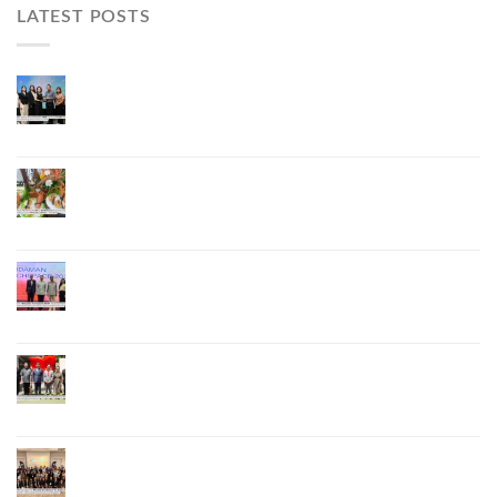
LATEST POSTS
ผู้ว่าฯ ภูเก็ต เปิดงาน “แบรนด์ดังภูเก็ต 2026 และ
แบรนด์ Talk” ยกระดับผู้ประกอบการท้องถิ่นสู่เวที
ประเทศและนานาชาติ
ภูเก็ตเดินหน้า “กุ้งมังกรภูเก็ต GI” สู่ Soft Power ด้าน
อาหาร จับมือ 7 หน่วยงานพัฒนาแบรนด์ Phuket
Lobster – “น้องจุ้ง”
ภูเก็ตจัดงาน “Andaman Techspace 2026” ขับเคลื่อน
อุตสาหกรรมโรงแรมไทยด้วยเทคโนโลยีและความ
ยั่งยืน มุ่งสู่การท่องเที่ยวคาร์บอนต่ำ
ภูเก็ตเปิดสถานกงสุลกิตติมศักดิ์เวียดนาม ยกระดับ
ความสัมพันธ์ไทย–เวียดนาม พร้อมส่งเสริมเศรษฐกิจ
และการลงทุน
ภูเก็ตรุกฟื้นตลาดญี่ปุ่น จัด Phuket Roadshow to
Japan 2026 ใน 3 เมืองหลัก หวังกระตุ้นนักท่องเที่ยว