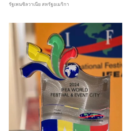
รัฐเพนซิลวาเนีย สหรัฐอเมริกา