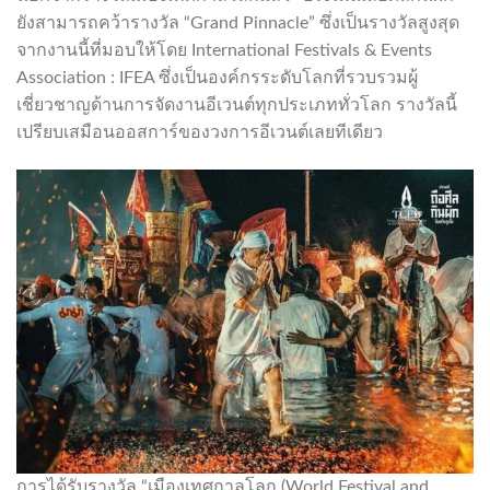
ยังสามารถคว้ารางวัล “Grand Pinnacle” ซึ่งเป็นรางวัลสูงสุด
จากงานนี้ที่มอบให้โดย International Festivals & Events
Association : IFEA ซึ่งเป็นองค์กรระดับโลกที่รวบรวมผู้
เชี่ยวชาญด้านการจัดงานอีเวนต์ทุกประเภททั่วโลก รางวัลนี้
เปรียบเสมือนออสการ์ของวงการอีเวนต์เลยทีเดียว
การได้รับรางวัล “เมืองเทศกาลโลก (World Festival and