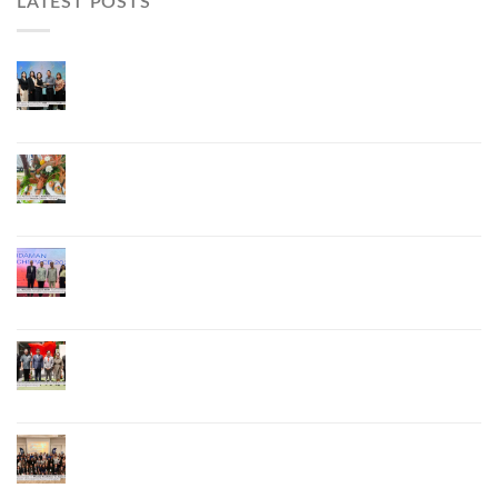
LATEST POSTS
ผู้ว่าฯ ภูเก็ต เปิดงาน “แบรนด์ดังภูเก็ต 2026 และ
แบรนด์ Talk” ยกระดับผู้ประกอบการท้องถิ่นสู่เวที
ประเทศและนานาชาติ
ภูเก็ตเดินหน้า “กุ้งมังกรภูเก็ต GI” สู่ Soft Power ด้าน
อาหาร จับมือ 7 หน่วยงานพัฒนาแบรนด์ Phuket
Lobster – “น้องจุ้ง”
ภูเก็ตจัดงาน “Andaman Techspace 2026” ขับเคลื่อน
อุตสาหกรรมโรงแรมไทยด้วยเทคโนโลยีและความ
ยั่งยืน มุ่งสู่การท่องเที่ยวคาร์บอนต่ำ
ภูเก็ตเปิดสถานกงสุลกิตติมศักดิ์เวียดนาม ยกระดับ
ความสัมพันธ์ไทย–เวียดนาม พร้อมส่งเสริมเศรษฐกิจ
และการลงทุน
ภูเก็ตรุกฟื้นตลาดญี่ปุ่น จัด Phuket Roadshow to
Japan 2026 ใน 3 เมืองหลัก หวังกระตุ้นนักท่องเที่ยว
คุณภาพกลับสู่ภูเก็ต