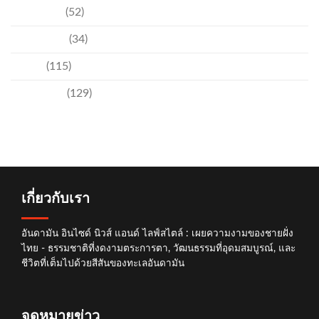
วัฒนธรรม
(52)
สิ่งแวดล้อม
(34)
อีเวนท์
(115)
เทคโนโลยี
(129)
เกี่ยวกับเรา
อันดามัน อินไซด์ นิวส์ แอนด์ ไลฟ์สไตล์ : เผยความงามของชายฝั่ง
ไทย - ธรรมชาติที่งดงามตระการตา, วัฒนธรรมที่อุดมสมบูรณ์, และ
ชีวิตที่เต็มไปด้วยสีสันของทะเลอันดามัน
จดหมายข่าว