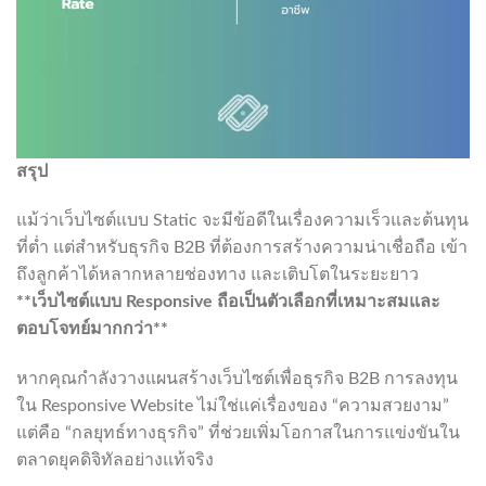
สรุป
แม้ว่าเว็บไซต์แบบ Static จะมีข้อดีในเรื่องความเร็วและต้นทุน
ที่ต่ำ แต่สำหรับธุรกิจ B2B ที่ต้องการสร้างความน่าเชื่อถือ เข้า
ถึงลูกค้าได้หลากหลายช่องทาง และเติบโตในระยะยาว
**
เว็บไซต์แบบ
Responsive
ถือเป็นตัวเลือกที่เหมาะสมและ
ตอบโจทย์มากกว่า**
หากคุณกำลังวางแผนสร้างเว็บไซต์เพื่อธุรกิจ B2B การลงทุน
ใน Responsive Website ไม่ใช่แค่เรื่องของ “ความสวยงาม”
แต่คือ “กลยุทธ์ทางธุรกิจ” ที่ช่วยเพิ่มโอกาสในการแข่งขันใน
ตลาดยุคดิจิทัลอย่างแท้จริง