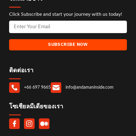
Click Subscribe and start your journey with us today!
ติดต่อเรา
+66 697 9665
info@andamaninside.com
โซเชียลมีเดียของเรา