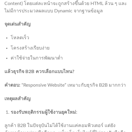
Content) โดยแต่ละหน้าจะถูกสร้างขึ้นด้วย HTML ล้วน ๆ และ
ไม่มีการประมวลผลแบบ Dynamic จากฐานข้อมูล
จุดเด่นสำคัญ
โหลดเร็ว
โครงสร้างเรียบง่าย
ค่าใช้จ่ายในการพัฒนาต่ำ
แล้วธุรกิจ
B2B
ควรเลือกแบบไหน
?
คำตอบ:
“Responsive Website” เหมาะกับธุรกิจ B2B มากกว่า
เหตุผลสำคัญ
รองรับพฤติกรรมผู้ใช้งานยุคใหม่
:
ลูกค้า B2B ในปัจจุบันไม่ได้ใช้งานแค่คอมพิวเตอร์ แต่ยัง