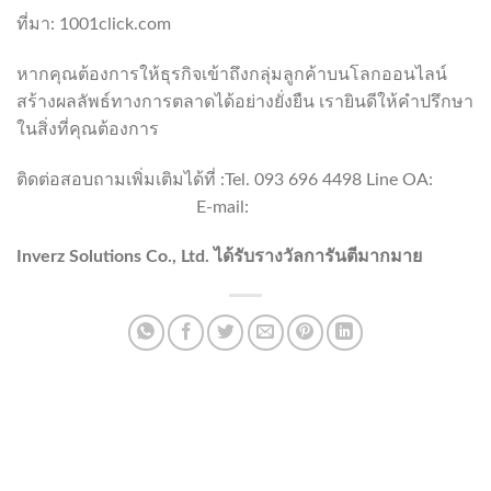
ที่มา: 1001click.com
หากคุณต้องการให้ธุรกิจเข้าถึงกลุ่มลูกค้าบนโลกออนไลน์
สร้างผลลัพธ์ทางการตลาดได้อย่างยั่งยืน เรายินดีให้คำปรึกษา
ในสิ่งที่คุณต้องการ
ติดต่อสอบถามเพิ่มเติมได้ที่ :Tel. 093 696 4498 Line OA:
https://lin.ee/po8XduU
E-mail:
mongkontep@pkindev.com
Inverz Solutions Co., Ltd.
ได้รับรางวัลการันตีมากมาย