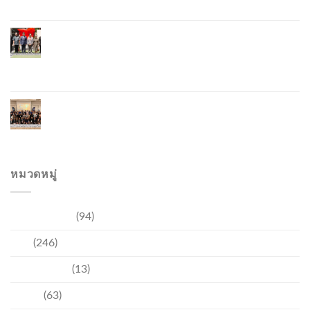
and Sustainability, Advancing Low-Carbon Tourism
Phuket Inaugurates Honorary Consulate of
Vietnam, Strengthening Thailand–Vietnam
Relations and Promoting Economic Cooperation
and Investment
Phuket Reignites the Japanese Market Through
Phuket Roadshow to Japan 2026 Across Three
Major Cities
หมวดหมู่
การท่องเที่ยว
(94)
ข่าว
(246)
ความบันเทิง
(13)
ชุมชน
(63)