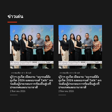
ข่าวเด่น
การท่องเที่ยว ข่าว อีเวนท์
การท่องเที่ยว ข่าว อีเวนท์
ผู้ว่าฯ ภูเก็ต เปิดงาน “แบรนด์ดัง
ผู้ว่าฯ ภูเก็ต เปิดงาน “แบรนด์ดัง
ภูเก็ต 2026 และแบรนด์ Talk” ยก
ภูเก็ต 2026 และแบรนด์ Talk” ยก
ระดับผู้ประกอบการท้องถิ่นสู่เวที
ระดับผู้ประกอบการท้องถิ่นสู่เวที
ประเทศและนานาชาติ
ประเทศและนานาชาติ
2 สิงหาคม 2026
2 สิงหาคม 2026