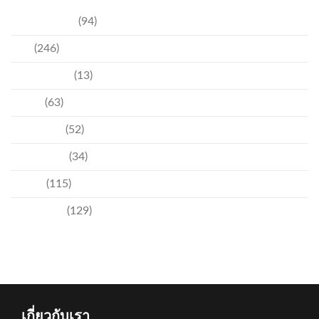
การท่องเที่ยว
(94)
ข่าว
(246)
ความบันเทิง
(13)
ชุมชน
(63)
วัฒนธรรม
(52)
สิ่งแวดล้อม
(34)
อีเวนท์
(115)
เทคโนโลยี
(129)
เกี่ยวกับเรา