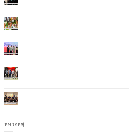
แบรนด์ Talk” ยกระดับผู้ประกอบการท้องถิ่นสู่เวที
ประเทศและนานาชาติ
ภูเก็ตเดินหน้า “กุ้งมังกรภูเก็ต GI” สู่ Soft Power ด้าน
อาหาร จับมือ 7 หน่วยงานพัฒนาแบรนด์ Phuket
Lobster – “น้องจุ้ง”
ภูเก็ตจัดงาน “Andaman Techspace 2026” ขับเคลื่อน
อุตสาหกรรมโรงแรมไทยด้วยเทคโนโลยีและความ
ยั่งยืน มุ่งสู่การท่องเที่ยวคาร์บอนต่ำ
ภูเก็ตเปิดสถานกงสุลกิตติมศักดิ์เวียดนาม ยกระดับ
ความสัมพันธ์ไทย–เวียดนาม พร้อมส่งเสริมเศรษฐกิจ
และการลงทุน
ภูเก็ตรุกฟื้นตลาดญี่ปุ่น จัด Phuket Roadshow to
Japan 2026 ใน 3 เมืองหลัก หวังกระตุ้นนักท่องเที่ยว
คุณภาพกลับสู่ภูเก็ต
หมวดหมู่