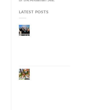
LATEST POSTS
Phuket Governor
Opens “Phuket Top
Brands 2026 & Brand
Talk,” Elevating Local
Entrepreneurs to
National and
International
Markets
Phuket Advances
“Phuket GI Lobster”
as a Culinary Soft
Power Initiative,
Uniting Seven
Organizations to
Develop the Phuket
Lobster Brand and
“Nong Jung” Mascot