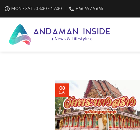
Skip
MON - SAT : 08:30 - 17:30
+66 697 9665
to
content
08
ม.ค.