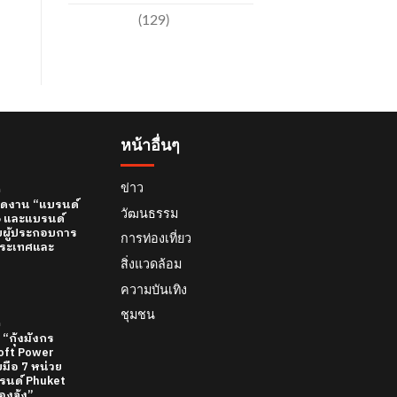
เทคโนโลยี
(129)
หน้าอื่นๆ
ข่าว
์
 เปิดงาน “แบรนด์
วัฒนธรรม
26 และแบรนด์
บผู้ประกอบการ
การท่องเที่ยว
ทีประเทศและ
สิ่งแวดล้อม
ความบันเทิง
ชุมชน
์
 “กุ้งมังกร
 Soft Power
มือ 7 หน่วย
นด์ Phuket
องจุ้ง”