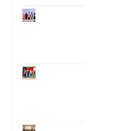
Phuket Hosts
“Andaman Techspace
2026” to Drive
Thailand’s
Hospitality Industry
Through Technology
and Sustainability,
Advancing Low-
Carbon Tourism
Phuket Inaugurates
Honorary Consulate
of Vietnam,
Strengthening
Thailand–Vietnam
Relations and
Promoting Economic
Cooperation and
Investment
Phuket Reignites the