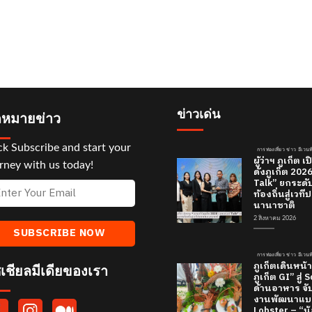
ข่าวเด่น
หมายข่าว
ck Subscribe and start your
การท่องเที่ยว ข่าว อีเวนท
ผู้ว่าฯ ภูเก็ต
rney with us today!
ดังภูเก็ต 20
Talk” ยกระดั
ท้องถิ่นสู่เว
นานาชาติ
2 สิงหาคม 2026
การท่องเที่ยว ข่าว อีเวนท
ภูเก็ตเดินหน้า
เชียลมีเดียของเรา
ภูเก็ต GI” สู่
ด้านอาหาร จับ
งานพัฒนาแบร
Lobster – “น้