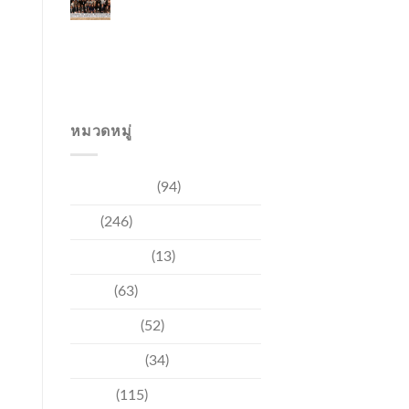
Japanese Market
Through Phuket
Roadshow to Japan
2026 Across Three
Major Cities
หมวดหมู่
การท่องเที่ยว
(94)
ข่าว
(246)
ความบันเทิง
(13)
ชุมชน
(63)
วัฒนธรรม
(52)
สิ่งแวดล้อม
(34)
อีเวนท์
(115)