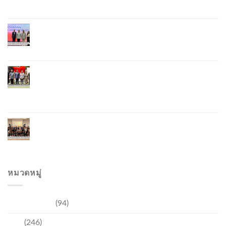
Jung” Mascot
Phuket Hosts “Andaman Techspace 2026” to Drive
Thailand’s Hospitality Industry Through Technology
and Sustainability, Advancing Low-Carbon Tourism
Phuket Inaugurates Honorary Consulate of
Vietnam, Strengthening Thailand–Vietnam
Relations and Promoting Economic Cooperation
and Investment
Phuket Reignites the Japanese Market Through
Phuket Roadshow to Japan 2026 Across Three
Major Cities
หมวดหมู่
การท่องเที่ยว
(94)
ข่าว
(246)