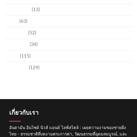
ความบันเทิง
(13)
ชุมชน
(63)
วัฒนธรรม
(52)
สิ่งแวดล้อม
(34)
อีเวนท์
(115)
เทคโนโลยี
(129)
เกี่ยวกับเรา
อันดามัน อินไซด์ นิวส์ แอนด์ ไลฟ์สไตล์ : เผยความงามของชายฝั่ง
ไทย - ธรรมชาติที่งดงามตระการตา, วัฒนธรรมที่อุดมสมบูรณ์, และ