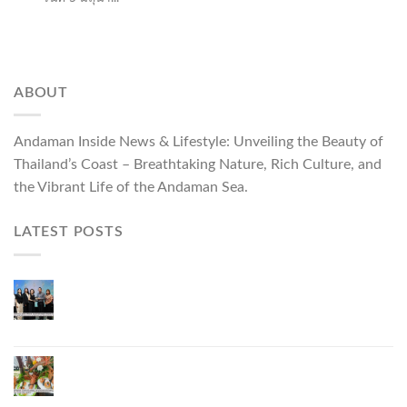
ABOUT
Andaman Inside News & Lifestyle: Unveiling the Beauty of
Thailand’s Coast – Breathtaking Nature, Rich Culture, and
the Vibrant Life of the Andaman Sea.
LATEST POSTS
Phuket Governor Opens “Phuket Top Brands 2026
& Brand Talk,” Elevating Local Entrepreneurs to
National and International Markets
Phuket Advances “Phuket GI Lobster” as a Culinary
Soft Power Initiative, Uniting Seven Organizations
to Develop the Phuket Lobster Brand and “Nong