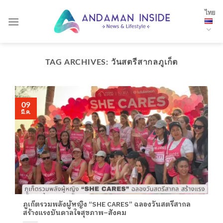
Skip
ไทย
to
content
TAG ARCHIVES:
วันสตรีสากลภูเก็ต
09
มี.ค.
ภูเก็ตรวมพลังผู้หญิง “SHE CARES” ฉลองวันสตรีสากล
สร้างแรงบันดาลใจสุขภาพ–สังคม