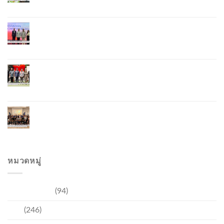
Lobster – “น้องจุ้ง”
ภูเก็ตจัดงาน “Andaman Techspace 2026” ขับเคลื่อน
อุตสาหกรรมโรงแรมไทยด้วยเทคโนโลยีและความ
ยั่งยืน มุ่งสู่การท่องเที่ยวคาร์บอนต่ำ
ภูเก็ตเปิดสถานกงสุลกิตติมศักดิ์เวียดนาม ยกระดับ
ความสัมพันธ์ไทย–เวียดนาม พร้อมส่งเสริมเศรษฐกิจ
และการลงทุน
ภูเก็ตรุกฟื้นตลาดญี่ปุ่น จัด Phuket Roadshow to
Japan 2026 ใน 3 เมืองหลัก หวังกระตุ้นนักท่องเที่ยว
คุณภาพกลับสู่ภูเก็ต
หมวดหมู่
การท่องเที่ยว
(94)
ข่าว
(246)