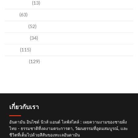
ความบันเทิง
(13)
ชุมชน
(63)
วัฒนธรรม
(52)
สิ่งแวดล้อม
(34)
อีเวนท์
(115)
เทคโนโลยี
(129)
เกี่ยวกับเรา
อันดามัน อินไซด์ นิวส์ แอนด์ ไลฟ์สไตล์ : เผยความงามของชายฝั่ง
ไทย - ธรรมชาติที่งดงามตระการตา, วัฒนธรรมที่อุดมสมบูรณ์, และ
ชีวิตที่เต็มไปด้วยสีสันของทะเลอันดามัน