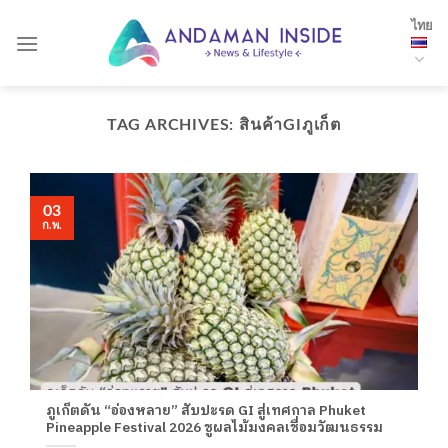
Skip
ไทย
to
content
TAG ARCHIVES:
สินค้าGIภูเก็ต
03
ก.พ.
ภูเก็ตดัน “อ่องหลาย” สับปะรด GI สู่เทศกาล Phuket
Pineapple Festival 2026 ชูผลไม้มงคลเชื่อมวัฒนธรรม