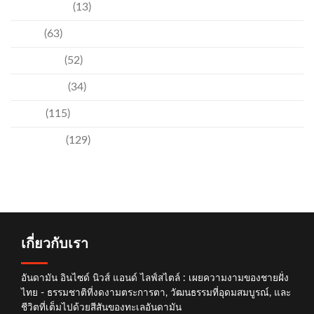
ความบันเทิง
(13)
ชุมชน
(63)
วัฒนธรรม
(52)
สิ่งแวดล้อม
(34)
อีเวนท์
(115)
เทคโนโลยี
(129)
เกี่ยวกับเรา
อันดามัน อินไซด์ นิวส์ แอนด์ ไลฟ์สไตล์ : เผยความงามของชายฝั่ง
ไทย - ธรรมชาติที่งดงามตระการตา, วัฒนธรรมที่อุดมสมบูรณ์, และ
ชีวิตที่เต็มไปด้วยสีสันของทะเลอันดามัน