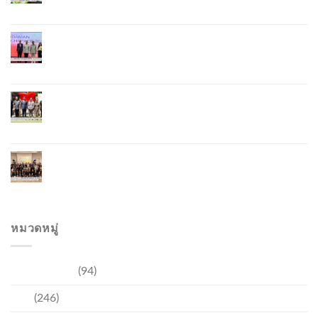
Lobster – “น้องจุ้ง”
ภูเก็ตจัดงาน “Andaman Techspace 2026” ขับเคลื่อน
อุตสาหกรรมโรงแรมไทยด้วยเทคโนโลยีและความ
ยั่งยืน มุ่งสู่การท่องเที่ยวคาร์บอนต่ำ
ภูเก็ตเปิดสถานกงสุลกิตติมศักดิ์เวียดนาม ยกระดับ
ความสัมพันธ์ไทย–เวียดนาม พร้อมส่งเสริมเศรษฐกิจ
และการลงทุน
ภูเก็ตรุกฟื้นตลาดญี่ปุ่น จัด Phuket Roadshow to
Japan 2026 ใน 3 เมืองหลัก หวังกระตุ้นนักท่องเที่ยว
คุณภาพกลับสู่ภูเก็ต
หมวดหมู่
การท่องเที่ยว
(94)
ข่าว
(246)