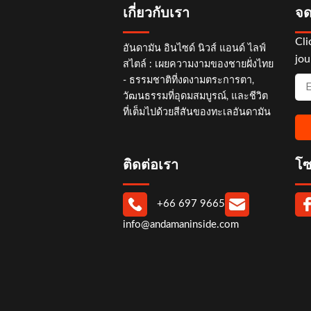
เกี่ยวกับเรา
จด
Cli
อันดามัน อินไซด์ นิวส์ แอนด์ ไลฟ์
jou
สไตล์ : เผยความงามของชายฝั่งไทย
- ธรรมชาติที่งดงามตระการตา,
วัฒนธรรมที่อุดมสมบูรณ์, และชีวิต
ที่เต็มไปด้วยสีสันของทะเลอันดามัน
ติดต่อเรา
โซ
+66 697 9665
info@andamaninside.com