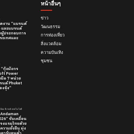
หน้าอื่นๆ
ข่าว
์
 เปิดงาน “แบรนด์
วัฒนธรรม
26 และแบรนด์
บผู้ประกอบการ
การท่องเที่ยว
ทีประเทศและ
สิ่งแวดล้อม
ความบันเทิง
ชุมชน
์
 “กุ้งมังกร
 Soft Power
มือ 7 หน่วย
นด์ Phuket
องจุ้ง”
วดล้อม อีเวนท์ เทคโนโลยี
 “Andaman
26” ขับเคลื่อน
รงแรมไทยด้วย
วามยั่งยืน มุ่ง
ยวคาร์บอนต่ำ