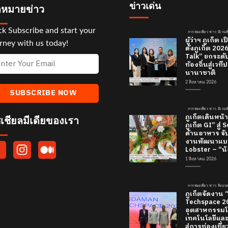
ข่าวเด่น
หมายข่าว
ck Subscribe and start your
การท่องเที่ยว ข่าว อีเวนท
ผู้ว่าฯ ภูเก็ต
rney with us today!
ดังภูเก็ต 20
Talk” ยกระดั
ท้องถิ่นสู่เว
นานาชาติ
2 สิงหาคม 2026
การท่องเที่ยว ข่าว อีเวนท
ภูเก็ตเดินหน้า
เชียลมีเดียของเรา
ภูเก็ต GI” สู่
ด้านอาหาร จับ
งานพัฒนาแบร
Lobster – “น้
1 สิงหาคม 2026
การท่องเที่ยว ข่าว สิ่งแ
ภูเก็ตจัดงาน
Techspace 20
อุตสาหกรรมโ
เทคโนโลยีและค
สู่การท่องเที่