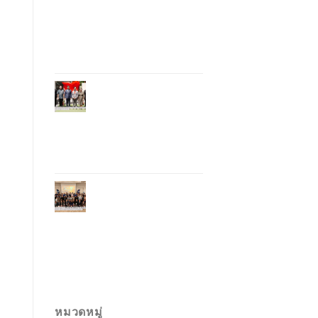
อุตสาหกรรมโรงแรม
ไทยด้วยเทคโนโลยี
และความยั่งยืน มุ่งสู่
การท่องเที่ยว
คาร์บอนต่ำ
ภูเก็ตเปิดสถานกงสุล
กิตติมศักดิ์เวียดนาม
ยกระดับความสัมพันธ์
ไทย–เวียดนาม พร้อม
ส่งเสริมเศรษฐกิจและ
การลงทุน
ภูเก็ตรุกฟื้นตลาด
ญี่ปุ่น จัด Phuket
Roadshow to Japan
2026 ใน 3 เมืองหลัก
หวังกระตุ้นนักท่อง
เที่ยวคุณภาพกลับสู่
ภูเก็ต
หมวดหมู่