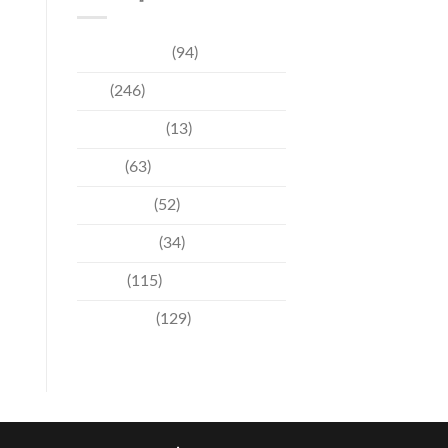
การท่องเที่ยว
(94)
ข่าว
(246)
ความบันเทิง
(13)
ชุมชน
(63)
วัฒนธรรม
(52)
สิ่งแวดล้อม
(34)
อีเวนท์
(115)
เทคโนโลยี
(129)