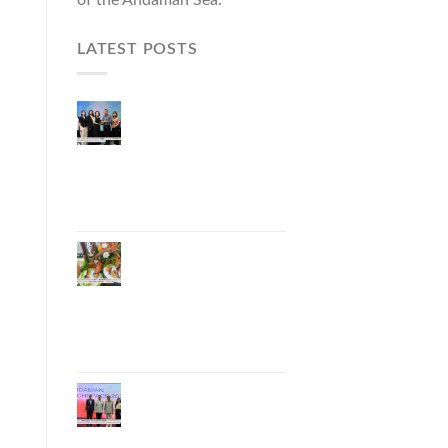
LATEST POSTS
ผู้ว่าฯ ภูเก็ต เปิดงาน
“แบรนด์ดังภูเก็ต 2026
และแบรนด์ Talk” ยก
ระดับผู้ประกอบการ
ท้องถิ่นสู่เวทีประเทศ
และนานาชาติ
ภูเก็ตเดินหน้า “กุ้ง
มังกรภูเก็ต GI” สู่ Soft
Power ด้านอาหาร
จับมือ 7 หน่วยงาน
พัฒนาแบรนด์ Phuket
Lobster – “น้องจุ้ง”
ภูเก็ตจัดงาน
“Andaman Techspace
2026” ขับเคลื่อน