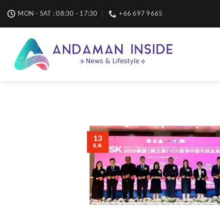
Skip
MON - SAT : 08:30 - 17:30
+66 697 9665
to
content
13
ธ.ค.