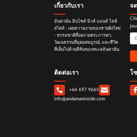
เกี่ยวกับเรา
จด
Cli
อันดามัน อินไซด์ นิวส์ แอนด์ ไลฟ์
jou
สไตล์ : เผยความงามของชายฝั่งไทย
- ธรรมชาติที่งดงามตระการตา,
วัฒนธรรมที่อุดมสมบูรณ์, และชีวิต
ที่เต็มไปด้วยสีสันของทะเลอันดามัน
ติดต่อเรา
โซ
+66 697 9665
info@andamaninside.com