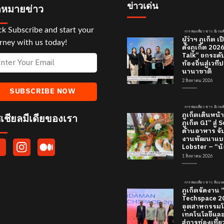
ข่าวเด่น
หมายข่าว
ck Subscribe and start your
การท่องเที่ยว ข่าว อีเวนท
ผู้ว่าฯ ภูเก็ต
rney with us today!
ดังภูเก็ต 20
Talk” ยกระดั
ท้องถิ่นสู่เว
นานาชาติ
2 สิงหาคม 2026
การท่องเที่ยว ข่าว อีเวนท
ภูเก็ตเดินหน้า
เชียลมีเดียของเรา
ภูเก็ต GI” สู่
ด้านอาหาร จับ
งานพัฒนาแบร
Lobster – “น้
1 สิงหาคม 2026
การท่องเที่ยว ข่าว สิ่งแ
ภูเก็ตจัดงาน
Techspace 20
อุตสาหกรรมโ
เทคโนโลยีและค
สู่การท่องเที่