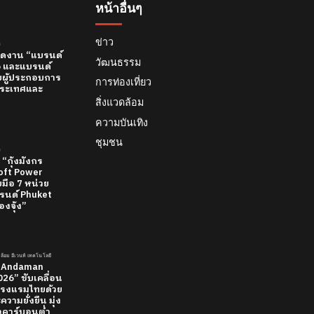
หน้าอื่นๆ
ข่าว
์
 เปิดงาน “แบรนด์
วัฒนธรรม
26 และแบรนด์
บผู้ประกอบการ
การท่องเที่ยว
ทีประเทศและ
สิ่งแวดล้อม
ความบันเทิง
ชุมชน
์
 “กุ้งมังกร
 Soft Power
มือ 7 หน่วย
นด์ Phuket
องจุ้ง”
วดล้อม อีเวนท์ เทคโนโลยี
 “Andaman
26” ขับเคลื่อน
รงแรมไทยด้วย
วามยั่งยืน มุ่ง
ยวคาร์บอนต่ำ