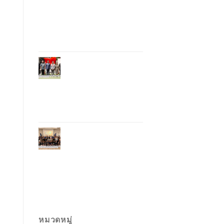
อุตสาหกรรมโรงแรม
ไทยด้วยเทคโนโลยี
และความยั่งยืน มุ่งสู่
การท่องเที่ยว
คาร์บอนต่ำ
ภูเก็ตเปิดสถานกงสุล
กิตติมศักดิ์เวียดนาม
ยกระดับความสัมพันธ์
ไทย–เวียดนาม พร้อม
ส่งเสริมเศรษฐกิจและ
การลงทุน
ภูเก็ตรุกฟื้นตลาด
ญี่ปุ่น จัด Phuket
Roadshow to Japan
2026 ใน 3 เมืองหลัก
หวังกระตุ้นนักท่อง
เที่ยวคุณภาพกลับสู่
ภูเก็ต
หมวดหมู่