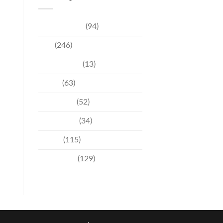
การท่องเที่ยว
(94)
ข่าว
(246)
ความบันเทิง
(13)
ชุมชน
(63)
วัฒนธรรม
(52)
สิ่งแวดล้อม
(34)
อีเวนท์
(115)
เทคโนโลยี
(129)