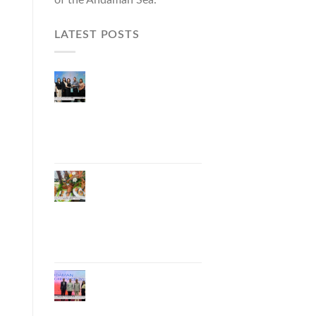
LATEST POSTS
ผู้ว่าฯ ภูเก็ต เปิดงาน
“แบรนด์ดังภูเก็ต 2026
และแบรนด์ Talk” ยก
ระดับผู้ประกอบการ
ท้องถิ่นสู่เวทีประเทศ
และนานาชาติ
ภูเก็ตเดินหน้า “กุ้ง
มังกรภูเก็ต GI” สู่ Soft
Power ด้านอาหาร
จับมือ 7 หน่วยงาน
พัฒนาแบรนด์ Phuket
Lobster – “น้องจุ้ง”
ภูเก็ตจัดงาน
“Andaman Techspace
2026” ขับเคลื่อน