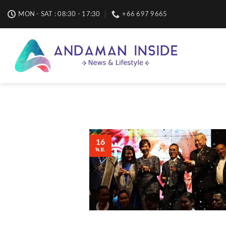
Skip
MON - SAT : 08:30 - 17:30
+66 697 9665
to
content
16
พ.ย.