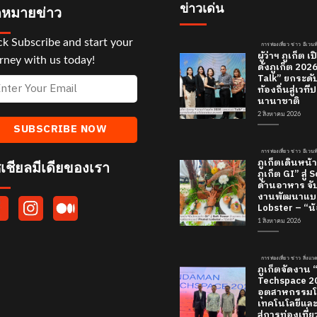
ข่าวเด่น
หมายข่าว
ck Subscribe and start your
การท่องเที่ยว ข่าว อีเวนท
ผู้ว่าฯ ภูเก็ต
rney with us today!
ดังภูเก็ต 20
Talk” ยกระดั
ท้องถิ่นสู่เว
นานาชาติ
2 สิงหาคม 2026
การท่องเที่ยว ข่าว อีเวนท
ภูเก็ตเดินหน้า
เชียลมีเดียของเรา
ภูเก็ต GI” สู่
ด้านอาหาร จับ
งานพัฒนาแบร
Lobster – “น้
1 สิงหาคม 2026
การท่องเที่ยว ข่าว สิ่งแ
ภูเก็ตจัดงาน
Techspace 20
อุตสาหกรรมโ
เทคโนโลยีและค
สู่การท่องเที่