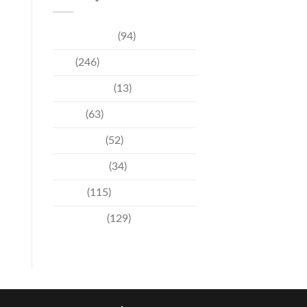
การท่องเที่ยว
(94)
ข่าว
(246)
ความบันเทิง
(13)
ชุมชน
(63)
วัฒนธรรม
(52)
สิ่งแวดล้อม
(34)
อีเวนท์
(115)
เทคโนโลยี
(129)