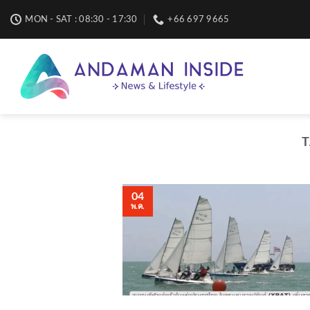
Skip
MON - SAT : 08:30 - 17:30
+66 697 9665
to
content
T
04
พ.ค.