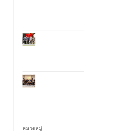
อุตสาหกรรมโรงแรม
ไทยด้วยเทคโนโลยี
และความยั่งยืน มุ่งสู่
การท่องเที่ยว
คาร์บอนต่ำ
ภูเก็ตเปิดสถานกงสุล
กิตติมศักดิ์เวียดนาม
ยกระดับความสัมพันธ์
ไทย–เวียดนาม พร้อม
ส่งเสริมเศรษฐกิจและ
การลงทุน
ภูเก็ตรุกฟื้นตลาด
ญี่ปุ่น จัด Phuket
Roadshow to Japan
2026 ใน 3 เมืองหลัก
หวังกระตุ้นนักท่อง
เที่ยวคุณภาพกลับสู่
ภูเก็ต
หมวดหมู่