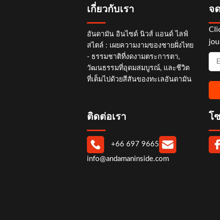
เกี่ยวกับเรา
จด
Cli
อันดามัน อินไซด์ นิวส์ แอนด์ ไลฟ์
jou
สไตล์ : เผยความงามของชายฝั่งไทย
- ธรรมชาติที่งดงามตระการตา,
วัฒนธรรมที่อุดมสมบูรณ์, และชีวิต
ที่เต็มไปด้วยสีสันของทะเลอันดามัน
ติดต่อเรา
โซ
+66 697 9665
info@andamaninside.com