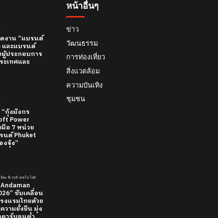
หน้าอื่นๆ
ข่าว
์
 เปิดงาน “แบรนด์
วัฒนธรรม
26 และแบรนด์
บผู้ประกอบการ
การท่องเที่ยว
ทีประเทศและ
สิ่งแวดล้อม
ความบันเทิง
ชุมชน
์
 “กุ้งมังกร
 Soft Power
มือ 7 หน่วย
นด์ Phuket
องจุ้ง”
วดล้อม อีเวนท์ เทคโนโลยี
 “Andaman
26” ขับเคลื่อน
รงแรมไทยด้วย
วามยั่งยืน มุ่ง
ยวคาร์บอนต่ำ