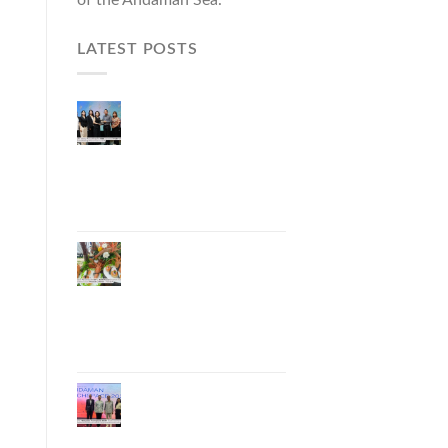
LATEST POSTS
ผู้ว่าฯ ภูเก็ต เปิดงาน
“แบรนด์ดังภูเก็ต 2026
และแบรนด์ Talk” ยก
ระดับผู้ประกอบการ
ท้องถิ่นสู่เวทีประเทศ
และนานาชาติ
ภูเก็ตเดินหน้า “กุ้ง
มังกรภูเก็ต GI” สู่ Soft
Power ด้านอาหาร
จับมือ 7 หน่วยงาน
พัฒนาแบรนด์ Phuket
Lobster – “น้องจุ้ง”
ภูเก็ตจัดงาน
“Andaman Techspace
2026” ขับเคลื่อน