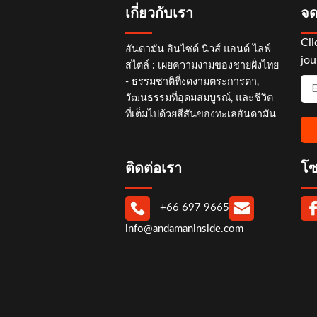
เกี่ยวกับเรา
จด
Cli
อันดามัน อินไซด์ นิวส์ แอนด์ ไลฟ์
jou
สไตล์ : เผยความงามของชายฝั่งไทย
- ธรรมชาติที่งดงามตระการตา,
วัฒนธรรมที่อุดมสมบูรณ์, และชีวิต
ที่เต็มไปด้วยสีสันของทะเลอันดามัน
ติดต่อเรา
โซ
+66 697 9665
info@andamaninside.com