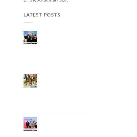
LATEST POSTS
ผู้ว่าฯ ภูเก็ต เปิดงาน
“แบรนด์ดังภูเก็ต 2026
และแบรนด์ Talk” ยก
ระดับผู้ประกอบการ
ท้องถิ่นสู่เวทีประเทศ
และนานาชาติ
ภูเก็ตเดินหน้า “กุ้ง
มังกรภูเก็ต GI” สู่ Soft
Power ด้านอาหาร
จับมือ 7 หน่วยงาน
พัฒนาแบรนด์ Phuket
Lobster – “น้องจุ้ง”
ภูเก็ตจัดงาน
“Andaman Techspace
2026” ขับเคลื่อน