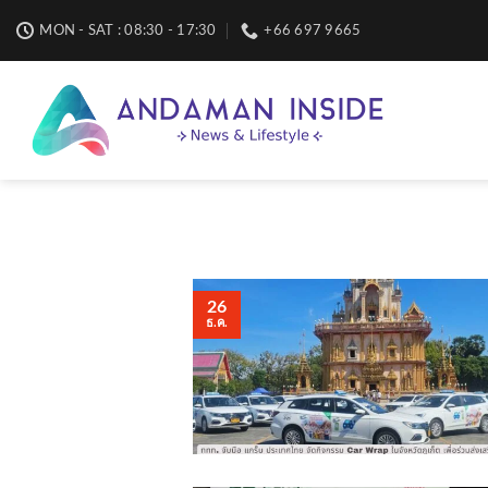
Skip
MON - SAT : 08:30 - 17:30
+66 697 9665
to
content
26
ธ.ค.