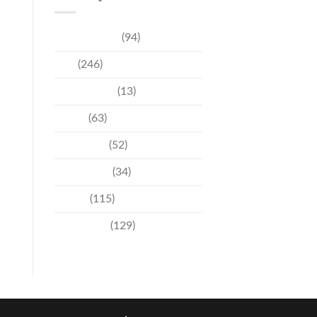
การท่องเที่ยว
(94)
ข่าว
(246)
ความบันเทิง
(13)
ชุมชน
(63)
วัฒนธรรม
(52)
สิ่งแวดล้อม
(34)
อีเวนท์
(115)
เทคโนโลยี
(129)