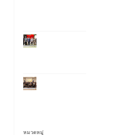
อุตสาหกรรมโรงแรม
ไทยด้วยเทคโนโลยี
และความยั่งยืน มุ่งสู่
การท่องเที่ยว
คาร์บอนต่ำ
ภูเก็ตเปิดสถานกงสุล
กิตติมศักดิ์เวียดนาม
ยกระดับความสัมพันธ์
ไทย–เวียดนาม พร้อม
ส่งเสริมเศรษฐกิจและ
การลงทุน
ภูเก็ตรุกฟื้นตลาด
ญี่ปุ่น จัด Phuket
Roadshow to Japan
2026 ใน 3 เมืองหลัก
หวังกระตุ้นนักท่อง
เที่ยวคุณภาพกลับสู่
ภูเก็ต
หมวดหมู่