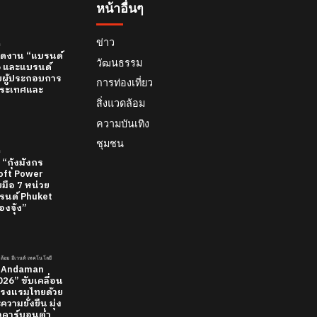
หน้าอื่นๆ
ข่าว
์
 เปิดงาน “แบรนด์
วัฒนธรรม
26 และแบรนด์
บผู้ประกอบการ
การท่องเที่ยว
ทีประเทศและ
สิ่งแวดล้อม
ความบันเทิง
ชุมชน
์
 “กุ้งมังกร
 Soft Power
มือ 7 หน่วย
นด์ Phuket
องจุ้ง”
วดล้อม อีเวนท์ เทคโนโลยี
 “Andaman
26” ขับเคลื่อน
รงแรมไทยด้วย
วามยั่งยืน มุ่ง
ยวคาร์บอนต่ำ