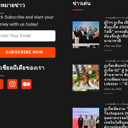
ข่าวเด่น
หมายข่าว
ck Subscribe and start your
การท่องเที่ยว ข่าว อีเวนท
ผู้ว่าฯ ภูเก็ต
rney with us today!
ดังภูเก็ต 20
Talk” ยกระดั
ท้องถิ่นสู่เว
นานาชาติ
2 สิงหาคม 2026
การท่องเที่ยว ข่าว อีเวนท
ภูเก็ตเดินหน้า
เชียลมีเดียของเรา
ภูเก็ต GI” สู่
ด้านอาหาร จับ
งานพัฒนาแบร
Lobster – “น้
1 สิงหาคม 2026
การท่องเที่ยว ข่าว สิ่งแ
ภูเก็ตจัดงาน
Techspace 20
อุตสาหกรรมโ
เทคโนโลยีและค
สู่การท่องเที่