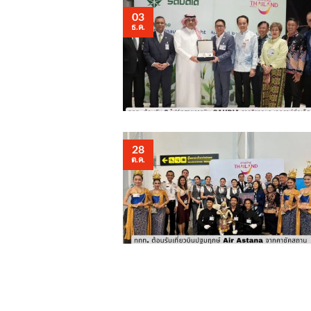
03
ธ.ค.
28
ต.ค.