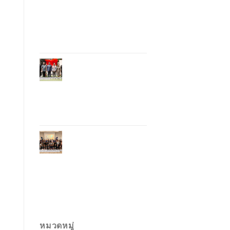
อุตสาหกรรมโรงแรม
ไทยด้วยเทคโนโลยี
และความยั่งยืน มุ่งสู่
การท่องเที่ยว
คาร์บอนต่ำ
ภูเก็ตเปิดสถานกงสุล
กิตติมศักดิ์เวียดนาม
ยกระดับความสัมพันธ์
ไทย–เวียดนาม พร้อม
ส่งเสริมเศรษฐกิจและ
การลงทุน
ภูเก็ตรุกฟื้นตลาด
ญี่ปุ่น จัด Phuket
Roadshow to Japan
2026 ใน 3 เมืองหลัก
หวังกระตุ้นนักท่อง
เที่ยวคุณภาพกลับสู่
ภูเก็ต
หมวดหมู่