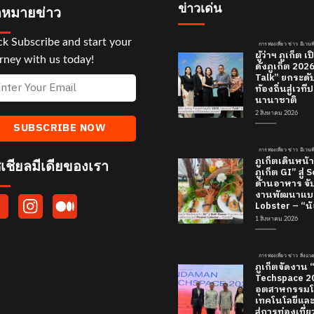
ข่าวเด่น
หมายข่าว
ck Subscribe and start your
การท่องเที่ยว ข่าว อีเวนท
ผู้ว่าฯ ภูเก็ต
rney with us today!
ดังภูเก็ต 20
Talk” ยกระดั
ท้องถิ่นสู่เว
นานาชาติ
2 สิงหาคม 2026
การท่องเที่ยว ข่าว อีเวนท
ภูเก็ตเดินหน้า
เชียลมีเดียของเรา
ภูเก็ต GI” สู่
ด้านอาหาร จับ
งานพัฒนาแบร
Lobster – “น้
1 สิงหาคม 2026
การท่องเที่ยว ข่าว สิ่งแ
ภูเก็ตจัดงาน
Techspace 20
อุตสาหกรรมโ
เทคโนโลยีและค
สู่การท่องเที่