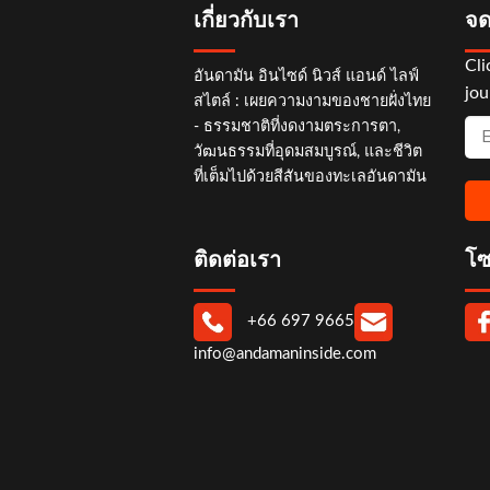
เกี่ยวกับเรา
จด
Cli
อันดามัน อินไซด์ นิวส์ แอนด์ ไลฟ์
jou
สไตล์ : เผยความงามของชายฝั่งไทย
- ธรรมชาติที่งดงามตระการตา,
วัฒนธรรมที่อุดมสมบูรณ์, และชีวิต
ที่เต็มไปด้วยสีสันของทะเลอันดามัน
ติดต่อเรา
โซ
+66 697 9665
info@andamaninside.com