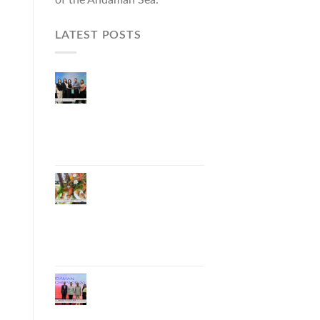
LATEST POSTS
ผู้ว่าฯ ภูเก็ต เปิดงาน
“แบรนด์ดังภูเก็ต 2026
และแบรนด์ Talk” ยก
ระดับผู้ประกอบการ
ท้องถิ่นสู่เวทีประเทศ
และนานาชาติ
ภูเก็ตเดินหน้า “กุ้ง
มังกรภูเก็ต GI” สู่ Soft
Power ด้านอาหาร
จับมือ 7 หน่วยงาน
พัฒนาแบรนด์ Phuket
Lobster – “น้องจุ้ง”
ภูเก็ตจัดงาน
“Andaman Techspace
2026” ขับเคลื่อน