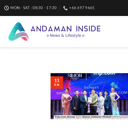
Skip
MON - SAT : 08:30 - 17:30
+66 697 9665
to
content
11
ก.พ.