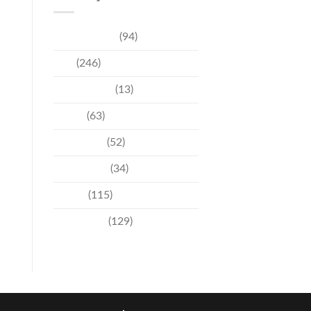
การท่องเที่ยว
(94)
ข่าว
(246)
ความบันเทิง
(13)
ชุมชน
(63)
วัฒนธรรม
(52)
สิ่งแวดล้อม
(34)
อีเวนท์
(115)
เทคโนโลยี
(129)