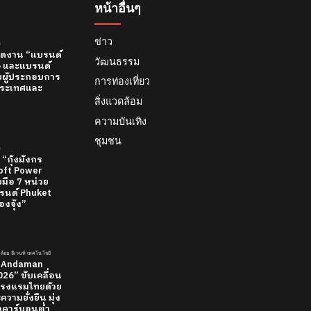
หน้าอื่นๆ
ข่าว
์
 เปิดงาน “แบรนด์
วัฒนธรรม
26 และแบรนด์
บผู้ประกอบการ
การท่องเที่ยว
ทีประเทศและ
สิ่งแวดล้อม
ความบันเทิง
ชุมชน
์
 “กุ้งมังกร
 Soft Power
มือ 7 หน่วย
นด์ Phuket
องจุ้ง”
วดล้อม อีเวนท์ เทคโนโลยี
 “Andaman
26” ขับเคลื่อน
รงแรมไทยด้วย
วามยั่งยืน มุ่ง
ยวคาร์บอนต่ำ