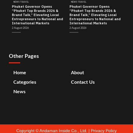
NEWS TRAVEL
NEWS TRAVEL
Phuket Governor Opens
Phuket Governor Opens
“Phuket Top Brands 2026 &
“Phuket Top Brands 2026 &
Brand Talk,” Elevating Local
Brand Talk,” Elevating Local
Entrepreneurs to National and
Entrepreneurs to National and
International Markets
International Markets
2 August 2026
2 August 2026
Other Pages
Home
About
Categories
Contact Us
News
Copyright ©
Andaman Inside Co., Ltd.
|
Privacy Policy