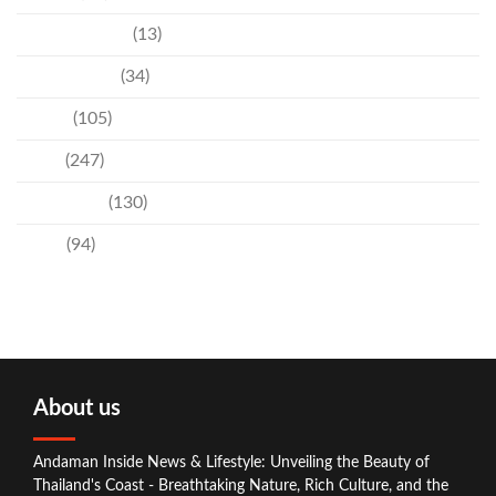
Entertainment
(13)
Environment
(34)
Events
(105)
News
(247)
Technology
(130)
Travel
(94)
About us
Andaman Inside News & Lifestyle: Unveiling the Beauty of
Thailand's Coast - Breathtaking Nature, Rich Culture, and the