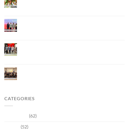
อาหาร จับมือ 7 หน่วยงานพัฒนาแบรนด์ Phuket
Lobster – “น้องจุ้ง”
ภูเก็ตจัดงาน “Andaman Techspace 2026” ขับเคลื่อน
อุตสาหกรรมโรงแรมไทยด้วยเทคโนโลยีและความ
ยั่งยืน มุ่งสู่การท่องเที่ยวคาร์บอนต่ำ
ภูเก็ตเปิดสถานกงสุลกิตติมศักดิ์เวียดนาม ยกระดับ
ความสัมพันธ์ไทย–เวียดนาม พร้อมส่งเสริมเศรษฐกิจ
และการลงทุน
ภูเก็ตรุกฟื้นตลาดญี่ปุ่น จัด Phuket Roadshow to
Japan 2026 ใน 3 เมืองหลัก หวังกระตุ้นนักท่องเที่ยว
คุณภาพกลับสู่ภูเก็ต
CATEGORIES
Community
(62)
Culture
(52)