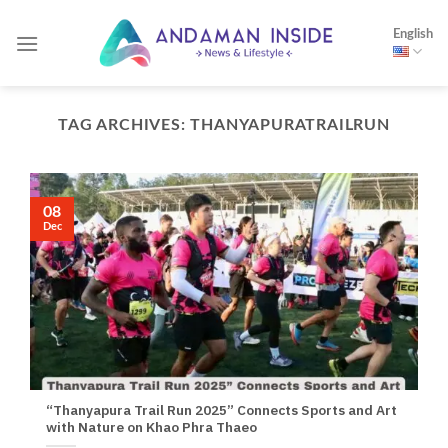
Skip
English
to
content
TAG ARCHIVES:
THANYAPURATRAILRUN
08
Dec
“Thanyapura Trail Run 2025” Connects Sports and Art
with Nature on Khao Phra Thaeo