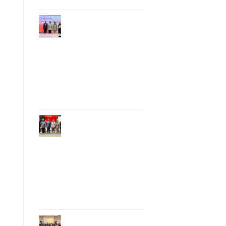
Phuket Hosts
“Andaman Techspace
2026” to Drive
Thailand’s
Hospitality Industry
Through Technology
and Sustainability,
Advancing Low-
Carbon Tourism
Phuket Inaugurates
Honorary Consulate
of Vietnam,
Strengthening
Thailand–Vietnam
Relations and
Promoting Economic
Cooperation and
Investment
Phuket Reignites the