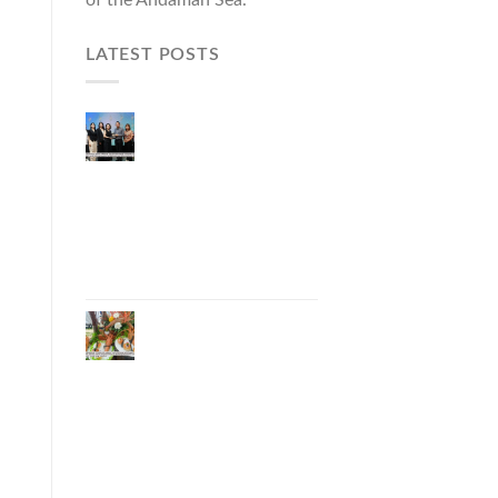
LATEST POSTS
Phuket Governor
Opens “Phuket Top
Brands 2026 & Brand
Talk,” Elevating Local
Entrepreneurs to
National and
International
Markets
Phuket Advances
“Phuket GI Lobster”
as a Culinary Soft
Power Initiative,
Uniting Seven
Organizations to
Develop the Phuket
Lobster Brand and
“Nong Jung” Mascot