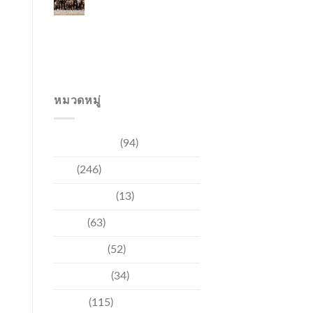
Japanese Market
Through Phuket
Roadshow to Japan
2026 Across Three
Major Cities
หมวดหมู่
การท่องเที่ยว
(94)
ข่าว
(246)
ความบันเทิง
(13)
ชุมชน
(63)
วัฒนธรรม
(52)
สิ่งแวดล้อม
(34)
อีเวนท์
(115)