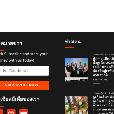
ข่าวเด่น
หมายข่าว
ck Subscribe and start your
การท่องเที่ยว ข่าว อีเวนท
ผู้ว่าฯ ภูเก็ต
rney with us today!
ดังภูเก็ต 20
Talk” ยกระดั
ท้องถิ่นสู่เว
นานาชาติ
2 สิงหาคม 2026
การท่องเที่ยว ข่าว อีเวนท
ภูเก็ตเดินหน้า
เชียลมีเดียของเรา
ภูเก็ต GI” สู่
ด้านอาหาร จับ
งานพัฒนาแบร
Lobster – “น้