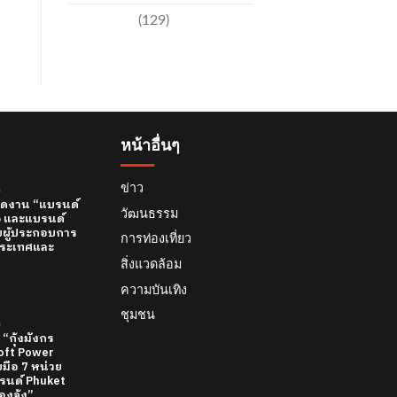
เทคโนโลยี
(129)
หน้าอื่นๆ
ข่าว
์
 เปิดงาน “แบรนด์
วัฒนธรรม
26 และแบรนด์
บผู้ประกอบการ
การท่องเที่ยว
ทีประเทศและ
สิ่งแวดล้อม
ความบันเทิง
ชุมชน
์
 “กุ้งมังกร
 Soft Power
มือ 7 หน่วย
นด์ Phuket
องจุ้ง”