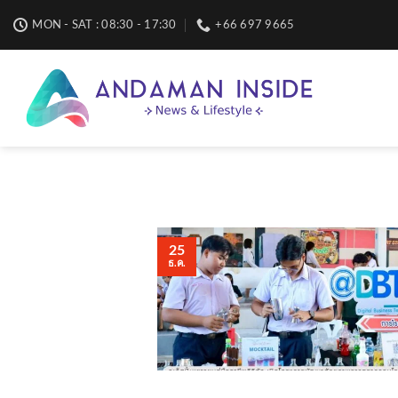
Skip
MON - SAT : 08:30 - 17:30
+66 697 9665
to
content
25
ธ.ค.