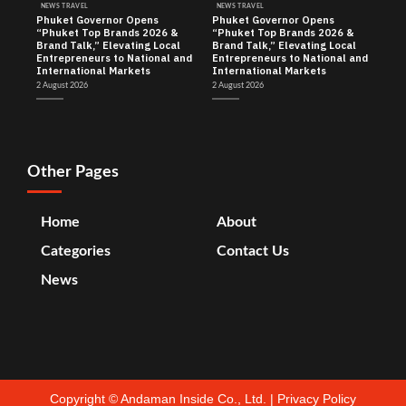
NEWS TRAVEL
NEWS TRAVEL
Phuket Governor Opens
Phuket Governor Opens
“Phuket Top Brands 2026 &
“Phuket Top Brands 2026 &
Brand Talk,” Elevating Local
Brand Talk,” Elevating Local
Entrepreneurs to National and
Entrepreneurs to National and
International Markets
International Markets
2 August 2026
2 August 2026
Other Pages
Home
About
Categories
Contact Us
News
Copyright ©
Andaman Inside Co., Ltd.
|
Privacy Policy