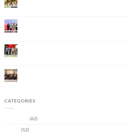
อาหาร จับมือ 7 หน่วยงานพัฒนาแบรนด์ Phuket
Lobster – “น้องจุ้ง”
ภูเก็ตจัดงาน “Andaman Techspace 2026” ขับเคลื่อน
อุตสาหกรรมโรงแรมไทยด้วยเทคโนโลยีและความ
ยั่งยืน มุ่งสู่การท่องเที่ยวคาร์บอนต่ำ
ภูเก็ตเปิดสถานกงสุลกิตติมศักดิ์เวียดนาม ยกระดับ
ความสัมพันธ์ไทย–เวียดนาม พร้อมส่งเสริมเศรษฐกิจ
และการลงทุน
ภูเก็ตรุกฟื้นตลาดญี่ปุ่น จัด Phuket Roadshow to
Japan 2026 ใน 3 เมืองหลัก หวังกระตุ้นนักท่องเที่ยว
คุณภาพกลับสู่ภูเก็ต
CATEGORIES
Community
(62)
Culture
(52)