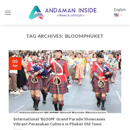
Skip
English
to
content
TAG ARCHIVES:
BLOOMPHUKET
05
Apr
International ‘BLOOM’ Grand Parade Showcases
Vibrant Peranakan Culture in Phuket Old Town